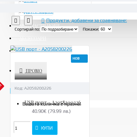
Продукти, добавени за сравняване:
АВТОЧАСТИ НОВИ
Сортирай по:
Покажи:
АКСЕСОАРИ
УСЛУГИ
НОВ
ПРОМО
АН
Код:
A2058200226
USB порт - A2058200226
Вашата количка е празна!
40.90€ (79.99 лв.)
КУПИ