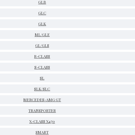
GLB
GLC
GLK
ML/GLE
GL/GLS
R-CLASS
S-CLASS
SL
SLK/SLC
MERCEDES-AMG GT
TRANSPORTER
X-CLASS X470
SMART