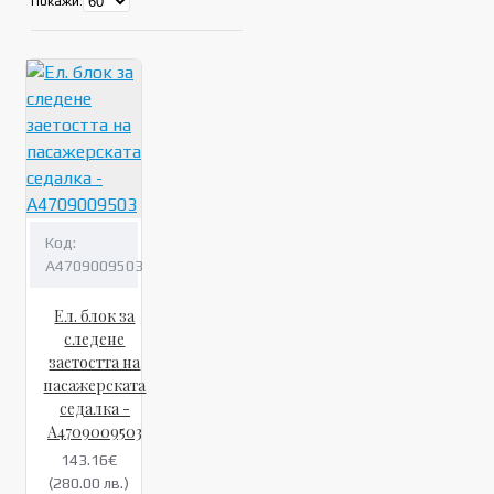
Покажи:
Код:
A4709009503
Ел. блок за
следене
заетостта на
пасажерската
седалка -
A4709009503
143.16€
(280.00 лв.)