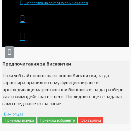
Изработка на сайт от Web R Solution®
Предпочитания за бисквитки
Този уеб сайт използва основни бисквитки, за да
гарантира правилното му функциониране и
проследяващи маркетингови бисквитки, за да разбере
как взаимодействате с него. Последните ще се задават
само след вашето съгласие.
Виж опции
Приемам всички
Приемам избраните
Отхвърлям
Препочитания за реклами
Данни за потребление