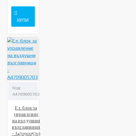
КУПИ
Код:
A4709005703
Ел. блок за
управление
на въздушни
възглавници
- A4709005703