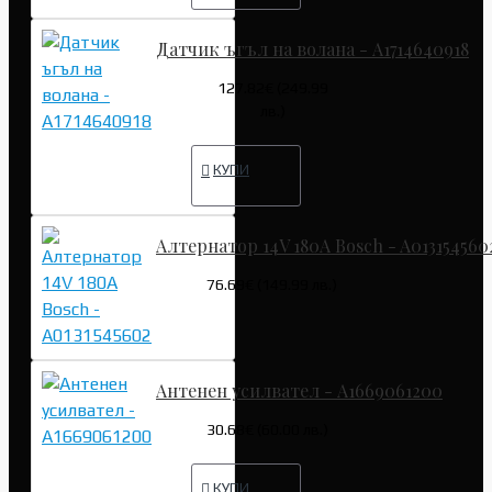
Датчик ъгъл на волана - A1714640918
127.82€ (249.99
лв.)
КУПИ
Алтернатор 14V 180A Bosch - A013154560
76.69€ (149.99 лв.)
Антенен усилвател - A1669061200
30.68€ (60.00 лв.)
КУПИ