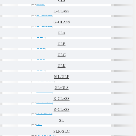
E-CLASS
G-CLASS
GLA
GLB
GLC
GLK
ML/GLE
GL/GLS
R-CLASS
S-CLASS
SL
SLK/SLC