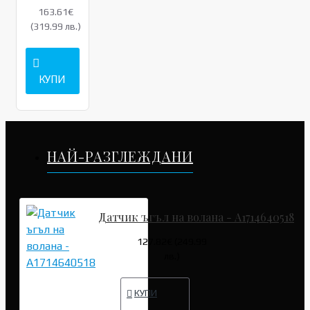
163.61€
(319.99 лв.)
КУПИ
НАЙ-РАЗГЛЕЖДАНИ
Датчик ъгъл на волана - A1714640518
127.82€ (249.99
лв.)
КУПИ