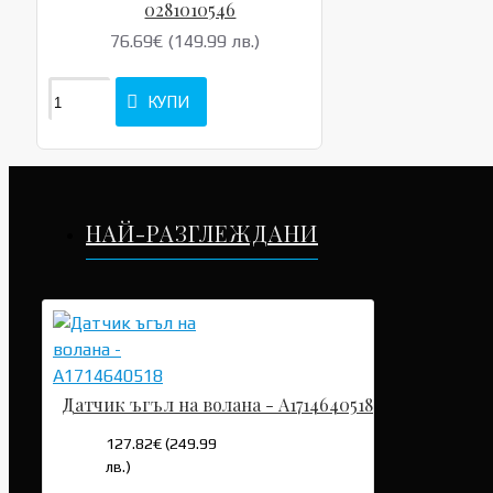
0281010546
76.69€ (149.99 лв.)
КУПИ
НАЙ-РАЗГЛЕЖДАНИ
Датчик ъгъл на волана - A1714640518
127.82€ (249.99
лв.)