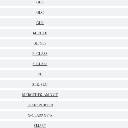
GLB
GLC
GLK
ML/GLE
GL/GLS
R-CLASS
S-CLASS
SL
SLK/SLC
MERCEDES-AMG GT
TRANSPORTER
X-CLASS X470
SMART