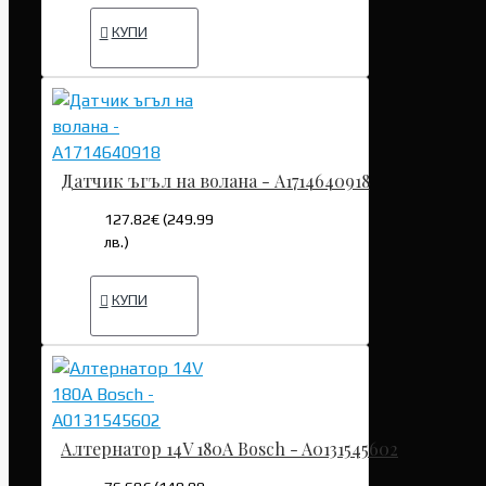
КУПИ
Датчик ъгъл на волана - A1714640918
127.82€ (249.99
лв.)
КУПИ
Алтернатор 14V 180A Bosch - A0131545602