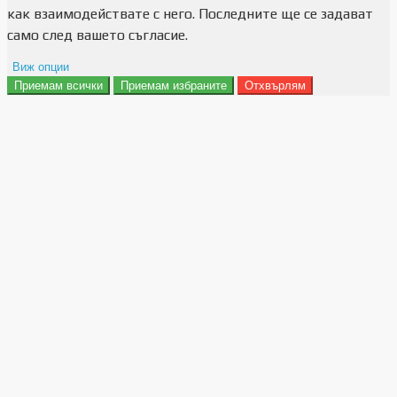
как взаимодействате с него. Последните ще се задават
само след вашето съгласие.
Виж опции
Приемам всички
Приемам избраните
Отхвърлям
Препочитания за реклами
Данни за потребление
Маркетинг
Анализ
Функционалност
Съхранение на персонализация
Сигурност
Поверителност и лични данни