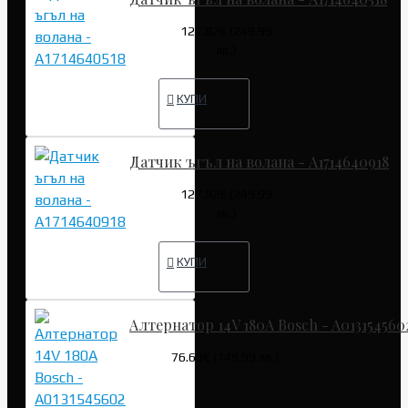
127.82€ (249.99
лв.)
КУПИ
Датчик ъгъл на волана - A1714640918
127.82€ (249.99
лв.)
КУПИ
Алтернатор 14V 180A Bosch - A013154560
76.69€ (149.99 лв.)