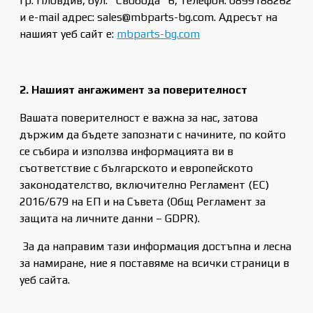
гр. Пловдив, бул. "Свобода" 6, телефон: 0899188262
и e-mail адрес: sales@mbparts-bg.com.
Адресът на
нашият уеб сайт е:
mbparts-bg.com
2. Нашият ангажимент за поверителност
Вашата поверителност е важна за нас, затова
държим да бъдете запознати с начините, по който
се събира и използва информацията ви в
съответствие с българското и европейското
законодателство, включително Регламент (ЕС)
2016/679 на ЕП и на Съвета (Общ Регламент за
защита на личните данни – GDPR).
За да направим тази информация достъпна и лесна
за намиране, ние я поставяме на всички страници в
уеб сайта.