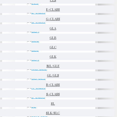
E-CLASS
G-CLASS
GLA
GLB
GLC
GLK
ML/GLE
GL/GLS
R-CLASS
S-CLASS
SL
SLK/SLC