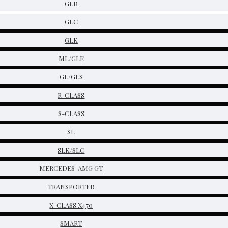
GLB
GLC
GLK
ML/GLE
GL/GLS
R-CLASS
S-CLASS
SL
SLK/SLC
MERCEDES-AMG GT
TRANSPORTER
X-CLASS X470
SMART