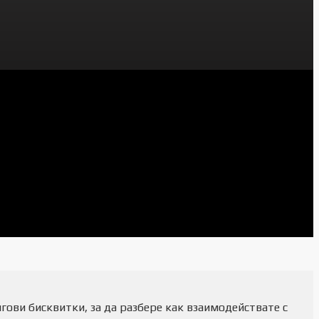
гови бисквитки, за да разбере как взаимодействате с