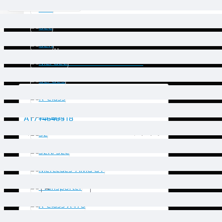
W463 01/1990 -
НАЙ-РАЗГЛЕЖДАНИ
Датчик ъгъл на волана - A1714640518
127.82€ (249.99
лв.)
КУПИ