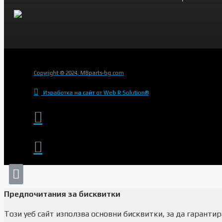
Copyright © 2024, MBparts-bg.com
Изработка на сайт от Web R Solution®
Предпочитания за бисквитки
Този уеб сайт използва основни бисквитки, за да гарант