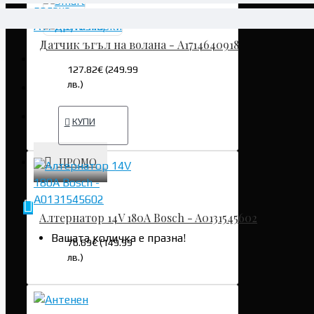
Датчик ъгъл на волана - A1714640918
АВТОЧАСТИ НОВИ
127.82€ (249.99
лв.)
АКСЕСОАРИ
УСЛУГИ
КУПИ
ПРОМО
Алтернатор 14V 180A Bosch - A0131545602
Вашата количка е празна!
76.69€ (149.99
лв.)