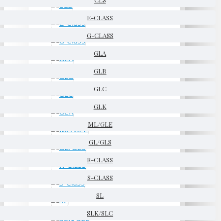
E-CLASS
G-CLASS
GLA
GLB
GLC
GLK
ML/GLE
GL/GLS
R-CLASS
S-CLASS
SL
SLK/SLC