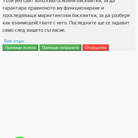
Този уеб сайт използва основни бисквитки, за да
гарантира правилното му функциониране и
проследяващи маркетингови бисквитки, за да разбере
как взаимодействате с него. Последните ще се задават
само след вашето съгласие.
Виж опции
Приемам всички
Приемам избраните
Отхвърлям
Препочитания за реклами
Данни за потребление
Маркетинг
Анализ
Функционалност
Съхранение на персонализация
Сигурност
Поверителност и лични данни