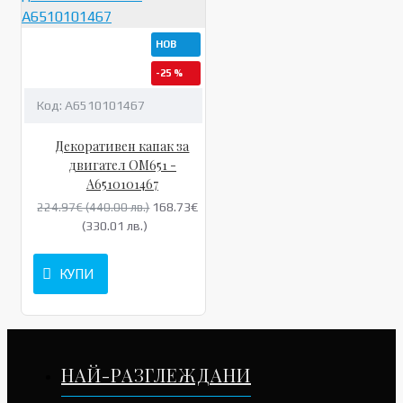
НОВ
-25 %
Код:
A6510101467
Декоративен капак за
двигател OM651 -
A6510101467
168.73€
224.97€ (440.00 лв.)
(330.01 лв.)
КУПИ
НАЙ-РАЗГЛЕЖДАНИ