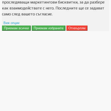
проследяващи маркетингови бисквитки, за да разбере
как взаимодействате с него. Последните ще се задават
само след вашето съгласие.
Виж опции
Приемам всички
Приемам избраните
Отхвърлям
Препочитания за реклами
Данни за потребление
Маркетинг
Анализ
Функционалност
Съхранение на персонализация
Сигурност
Поверителност и лични данни