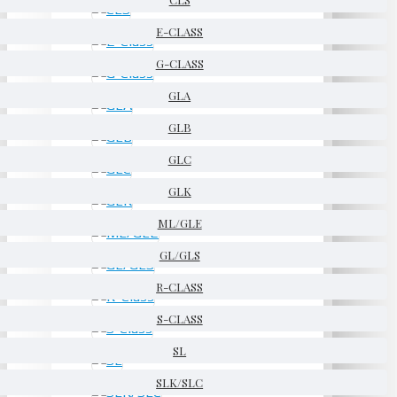
E-CLASS
G-CLASS
GLA
GLB
GLC
GLK
ML/GLE
GL/GLS
R-CLASS
S-CLASS
SL
SLK/SLC