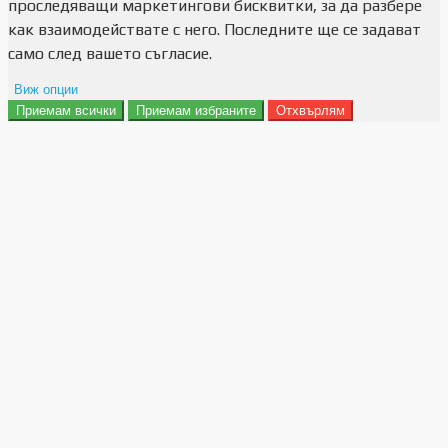
проследяващи маркетингови бисквитки, за да разбере
как взаимодействате с него. Последните ще се задават
само след вашето съгласие.
Виж опции
Приемам всички
Приемам избраните
Отхвърлям
Препочитания за реклами
Данни за потребление
Маркетинг
Анализ
Функционалност
Съхранение на персонализация
Сигурност
Поверителност и лични данни