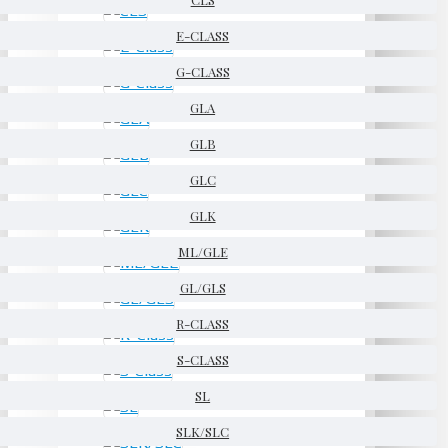
E-CLASS
G-CLASS
GLA
GLB
GLC
GLK
ML/GLE
GL/GLS
R-CLASS
S-CLASS
SL
SLK/SLC