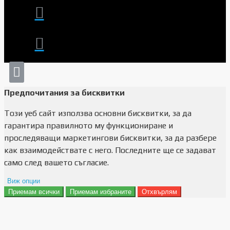
Предпочитания за бисквитки
Този уеб сайт използва основни бисквитки, за да
гарантира правилното му функциониране и
проследяващи маркетингови бисквитки, за да разбере
как взаимодействате с него. Последните ще се задават
само след вашето съгласие.
Виж опции
Приемам всички
Приемам избраните
Отхвърлям
Препочитания за реклами
Данни за потребление
Маркетинг
Анализ