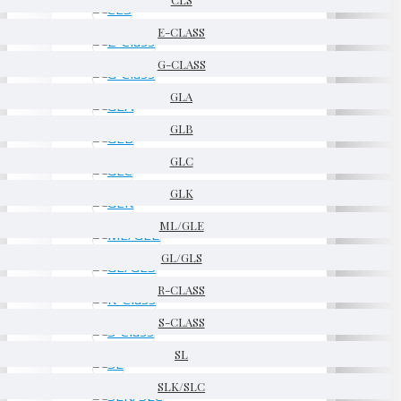
E-CLASS
G-CLASS
GLA
GLB
GLC
GLK
ML/GLE
GL/GLS
R-CLASS
S-CLASS
SL
SLK/SLC