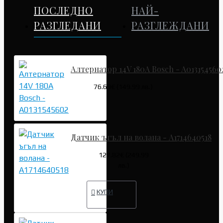
ПОСЛЕДНО
НАЙ-
РАЗГЛЕДАНИ
РАЗГЛЕЖДАНИ
Алтернатор 14V 180A Bosch - A013154560
76.69€ (149.99 лв.)
Датчик ъгъл на волана - A1714640518
127.82€ (249.99
лв.)
КУПИ