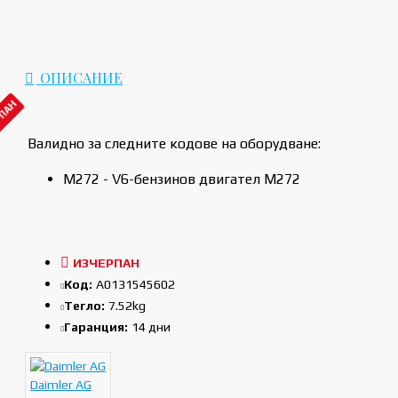
ОПИСАНИЕ
РПАН
Валидно за следните кодове на оборудване:
M272 - V6-бензинов двигател M272
ИЗЧЕРПАН
Код:
A0131545602
Тегло:
7.52kg
Гаранция:
14 дни
Daimler AG