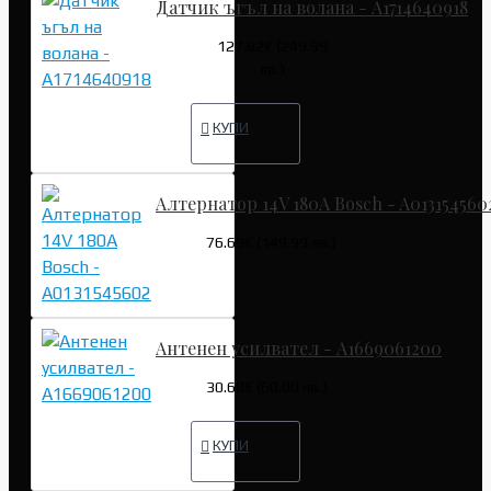
Датчик ъгъл на волана - A1714640918
127.82€ (249.99
лв.)
КУПИ
Алтернатор 14V 180A Bosch - A013154560
76.69€ (149.99 лв.)
Антенен усилвател - A1669061200
30.68€ (60.00 лв.)
КУПИ