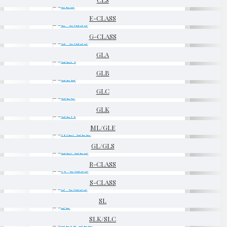
E-CLASS
G-CLASS
GLA
GLB
GLC
GLK
ML/GLE
GL/GLS
R-CLASS
S-CLASS
SL
SLK/SLC