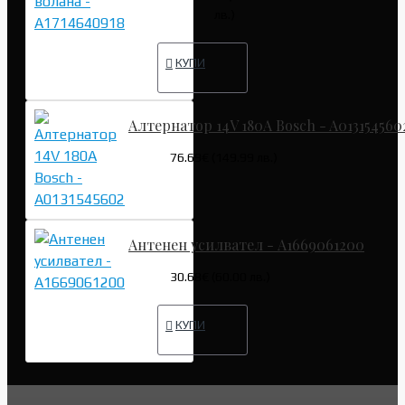
лв.)
КУПИ
Алтернатор 14V 180A Bosch - A013154560
76.69€ (149.99 лв.)
Антенен усилвател - A1669061200
30.68€ (60.00 лв.)
КУПИ