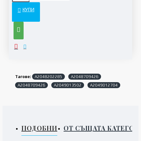
КУПИ
Тагове:
A2048202285
A2048709426
A2048709426
A2049013502
A2049012704
ПОДОБНИ
ОТ СЪЩАТА КАТЕГОР