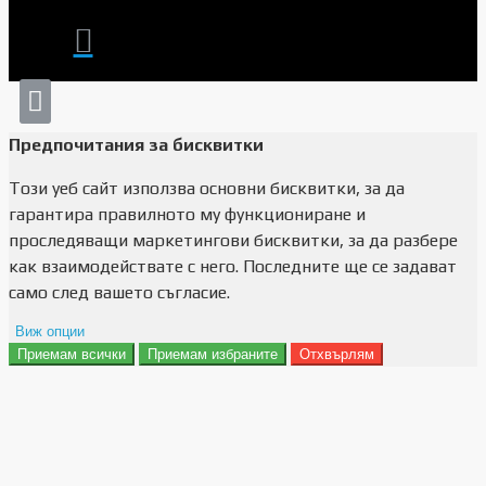
Предпочитания за бисквитки
Този уеб сайт използва основни бисквитки, за да
гарантира правилното му функциониране и
проследяващи маркетингови бисквитки, за да разбере
как взаимодействате с него. Последните ще се задават
само след вашето съгласие.
Виж опции
Приемам всички
Приемам избраните
Отхвърлям
Препочитания за реклами
Данни за потребление
Маркетинг
Анализ
Функционалност
Съхранение на персонализация