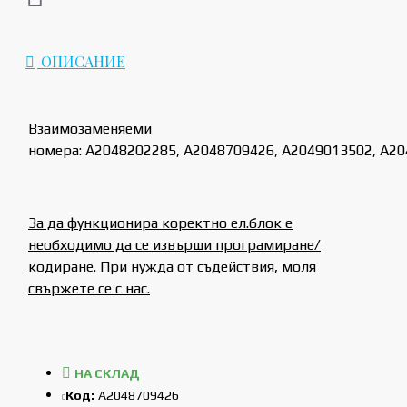
ОПИСАНИЕ
Взаимозаменяеми
номера: A2048202285, A2048709426, A2049013502, A2
За да функционира коректно ел.блок е
необходимо да се извърши програмиране/
кодиране. При нужда от съдействия, моля
свържете се с нас.
НА СКЛАД
Код:
A2048709426