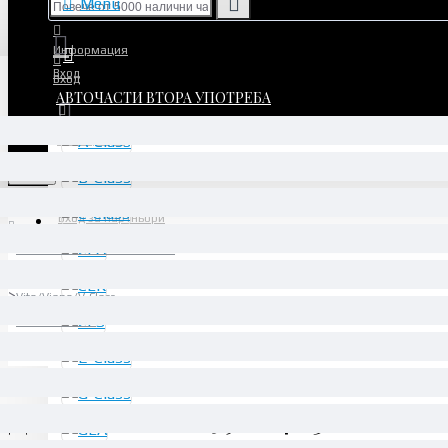
Menu
Информация
Вход
Вход
АВТОЧАСТИ ВТОРА УПОТРЕБА
Регистрация
Регистрация
Menu
Вход за партньори
АВТОЧАСТИ ВТОРА УПОТРЕБА
Transporter
Vito/Viano/V-Class
W447 03/2014 -
Дисплей - A2059004113
Дисплей - A2059004113