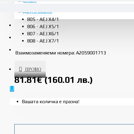
Валидно за следните кодове на оборудване:
805 - AEJ X4/1
АВТОЧАСТИ НОВИ
806 - AEJ X5/1
807 - AEJ X6/1
АКСЕСОАРИ
808 - AEJ X7/1
УСЛУГИ
Взаимозаменяеми номера: A2059001713
ПРОМО
81.81€ (160.01 лв.)
Вашата количка е празна!