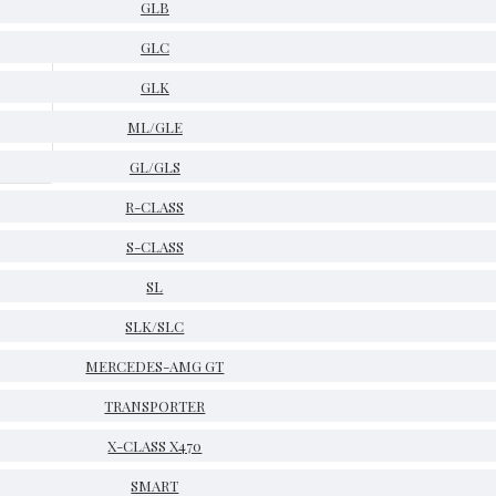
GLB
GLC
GLK
ML/GLE
GL/GLS
R-CLASS
S-CLASS
SL
SLK/SLC
MERCEDES-AMG GT
TRANSPORTER
X-CLASS X470
SMART