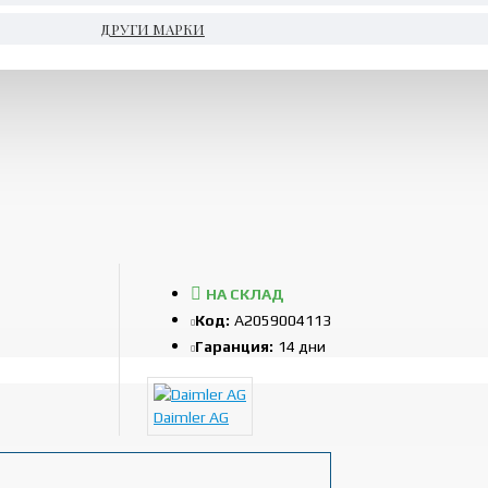
ДРУГИ МАРКИ
НА СКЛАД
Код:
A2059004113
Гаранция:
14 дни
Daimler AG