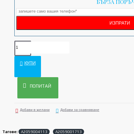
БЪРЗА ПОРЪ
КУПИ
ПОПИТАЙ
Добави в желани
Добави за сравняване
Тагове:
A2059004113
A2059001713