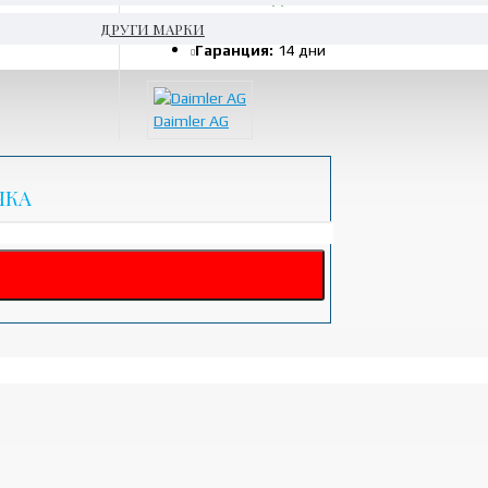
Код:
A1669061200
ДРУГИ МАРКИ
Гаранция:
14 дни
Daimler AG
ЧКА