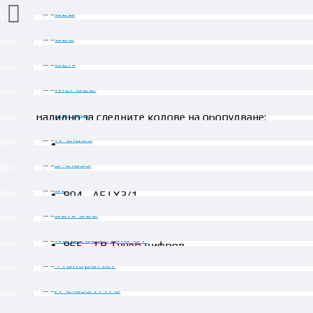
ОПИСАНИЕ
Валидно за следните кодове на оборудване:
802 - AEJ X1/1
803 - AEJ X2/1
804 - AEJ X3/1
805 - AEJ X4/1
863 - Телевизионен тунер цифров/аналогов
865 - ТВ Тунер цифров
30.68€ (60.00 лв.)