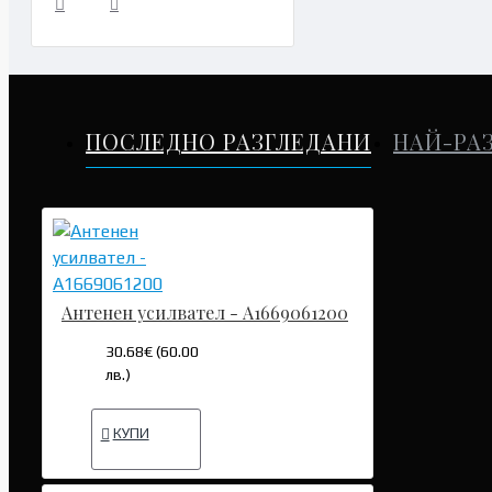
ПОСЛЕДНО РАЗГЛЕДАНИ
НАЙ-РА
Антенен усилвател - A1669061200
30.68€ (60.00
лв.)
КУПИ