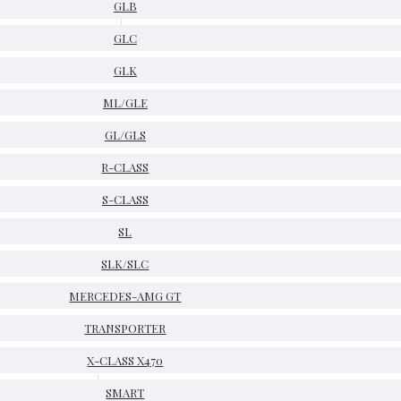
GLB
GLC
GLK
ML/GLE
GL/GLS
R-CLASS
S-CLASS
SL
SLK/SLC
MERCEDES-AMG GT
TRANSPORTER
X-CLASS X470
SMART
НА СКЛАД