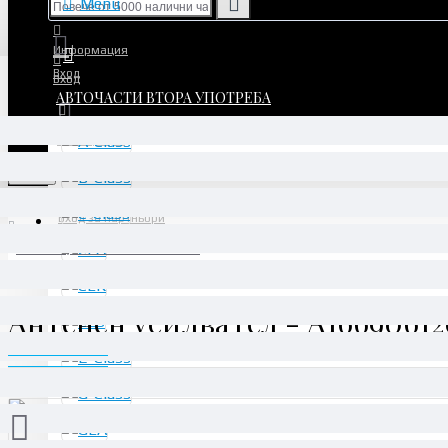
Menu
Информация
Вход
Вход
АВТОЧАСТИ ВТОРА УПОТРЕБА
Регистрация
Регистрация
Menu
Вход за партньори
Антенен усилвател - A1669061200
Антенен усилвател - A1669061