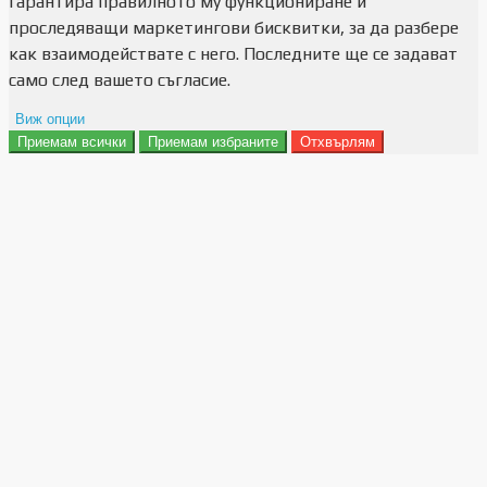
гарантира правилното му функциониране и
проследяващи маркетингови бисквитки, за да разбере
как взаимодействате с него. Последните ще се задават
само след вашето съгласие.
Виж опции
Приемам всички
Приемам избраните
Отхвърлям
Препочитания за реклами
Данни за потребление
Маркетинг
Анализ
Функционалност
Съхранение на персонализация
Сигурност
Поверителност и лични данни