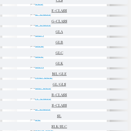
E-CLASS
G-CLASS
GLA
GLB
GLC
GLK
ML/GLE
GL/GLS
R-CLASS
S-CLASS
SL
SLK/SLC