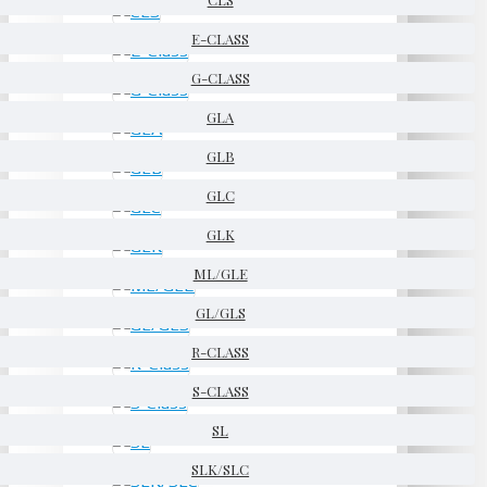
E-CLASS
G-CLASS
GLA
GLB
GLC
GLK
ML/GLE
GL/GLS
R-CLASS
S-CLASS
SL
SLK/SLC