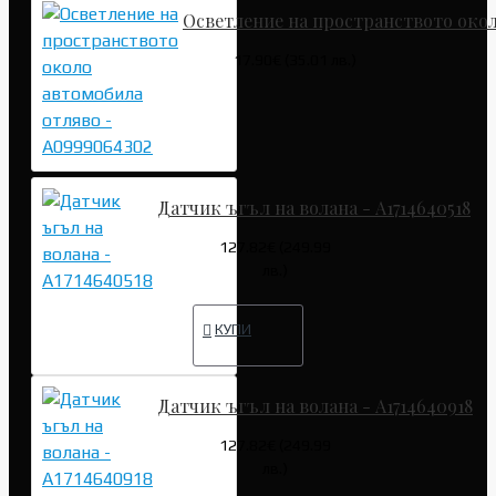
Осветление на пространството окол
17.90€ (35.01 лв.)
Датчик ъгъл на волана - A1714640518
127.82€ (249.99
лв.)
КУПИ
Датчик ъгъл на волана - A1714640918
127.82€ (249.99
лв.)