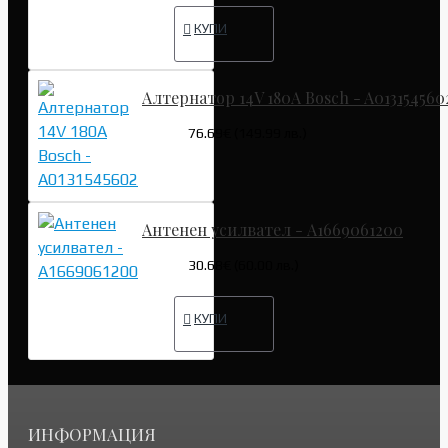
КУПИ
Алтернатор 14V 180A Bosch - A013154560
76.69€ (149.99 лв.)
Антенен усилвател - A1669061200
30.68€ (60.00 лв.)
КУПИ
ИНФОРМАЦИЯ