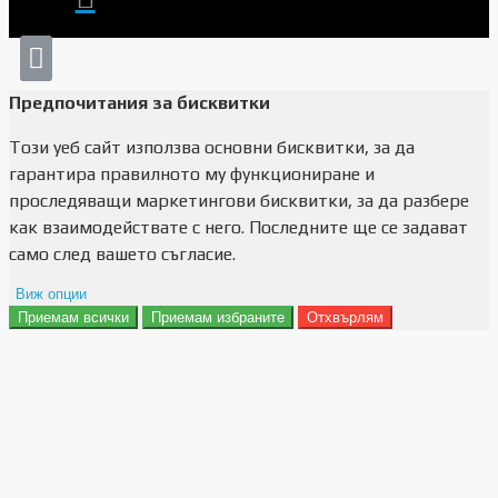
Предпочитания за бисквитки
Този уеб сайт използва основни бисквитки, за да
гарантира правилното му функциониране и
проследяващи маркетингови бисквитки, за да разбере
как взаимодействате с него. Последните ще се задават
само след вашето съгласие.
Виж опции
Приемам всички
Приемам избраните
Отхвърлям
Препочитания за реклами
Данни за потребление
Маркетинг
Анализ
Функционалност
Съхранение на персонализация
Сигурност