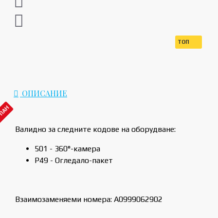
ТОП
ОПИСАНИЕ
РПАН
Валидно за следните кодове на оборудване:
501 - 360°-камера
P49 - Огледало-пакет
Взаимозаменяеми номера: A0999062902