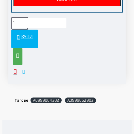
КУПИ
Тагове:
A0999064302
A0999062902