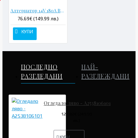
Алтернатор 14V 180A Bosch - A0131545602
76.69€ (149.99 лв.)
КУПИ
ПОСЛЕДНО
НАЙ-
РАЗГЛЕДАНИ
РАЗГЛЕЖДАНИ
Огледало ляво - A2538106101
127.82€ (249.99
лв.)
КУПИ