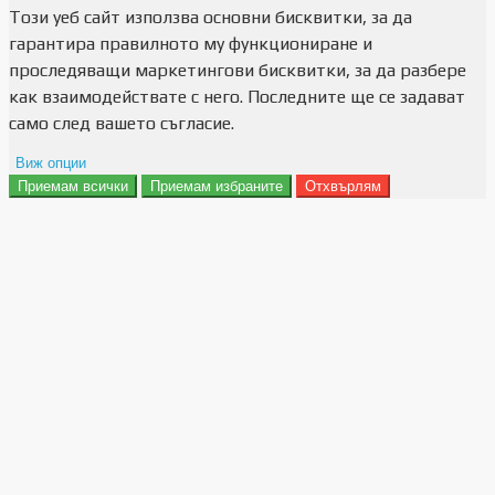
Този уеб сайт използва основни бисквитки, за да
гарантира правилното му функциониране и
проследяващи маркетингови бисквитки, за да разбере
как взаимодействате с него. Последните ще се задават
само след вашето съгласие.
Виж опции
Приемам всички
Приемам избраните
Отхвърлям
Препочитания за реклами
Данни за потребление
Маркетинг
Анализ
Функционалност
Съхранение на персонализация
Сигурност
Поверителност и лични данни