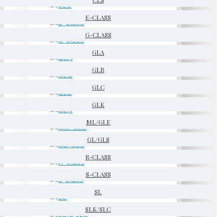
E-CLASS
G-CLASS
GLA
GLB
GLC
GLK
ML/GLE
GL/GLS
R-CLASS
S-CLASS
SL
SLK/SLC