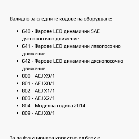
Валидно за следните кодове на оборудване:
640 - Фарове LED динамични SAE
дяснопосочно движение
641 - Фарове LED динамични лявопосочно
движение
642 - Фарове LED динамични дяснопосочно
движение
800 - AEJ X9/1
801 - AEJ X0/1
802 - AEJ X1/1
803 - AEJ X2/1
804 - Моделна година 2014
809 - AEJ X8/1
За да функционира коректно ел.блок е