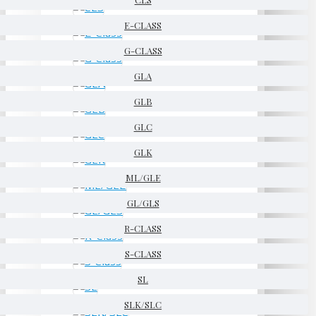
E-CLASS
G-CLASS
GLA
GLB
GLC
GLK
ML/GLE
GL/GLS
R-CLASS
S-CLASS
SL
SLK/SLC