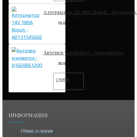
Алтернатор 14V 180A Bosch - A013154560
76.69€ (149.99 лв.)
Антенен усилвател - A1669061200
30.68€ (60.00 лв.)
КУПИ
ИНФОРМАЦИЯ
Общи условия