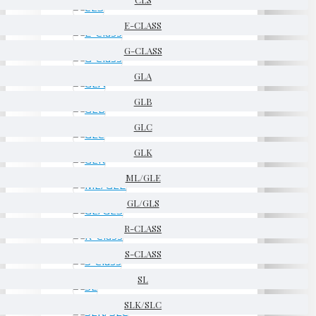
E-CLASS
G-CLASS
GLA
GLB
GLC
GLK
ML/GLE
GL/GLS
R-CLASS
S-CLASS
SL
SLK/SLC