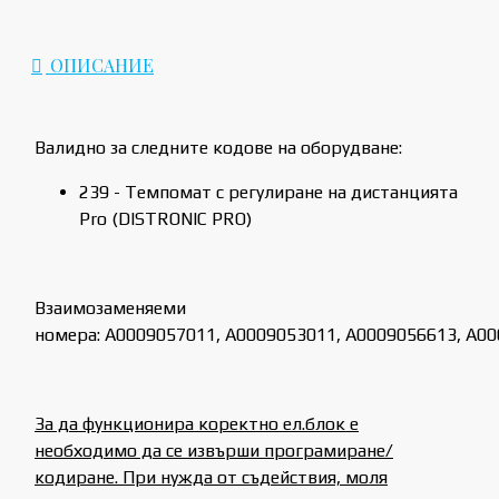
ОПИСАНИЕ
Валидно за следните кодове на оборудване:
239 - Темпомат с регулиране на дистанцията
Pro (DISTRONIC PRO)
Взаимозаменяеми
номера: A0009057011, A0009053011, A0009056613, A0
За да функционира коректно ел.блок е
необходимо да се извърши програмиране/
кодиране. При нужда от съдействия, моля