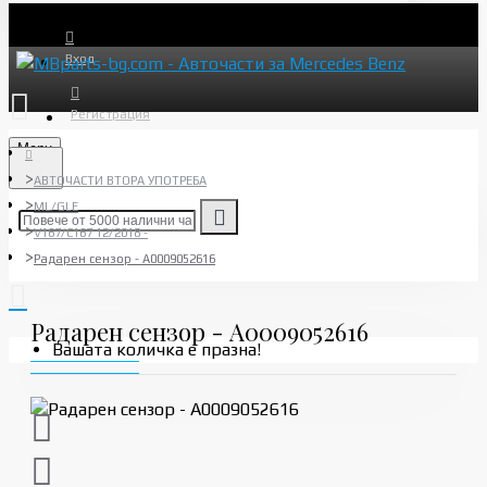
Вход
Регистрация
Menu
АВТОЧАСТИ ВТОРА УПОТРЕБА
ML/GLE
V167/C167 12/2018 -
Радарен сензор - A0009052616
Радарен сензор - A0009052616
Вашата количка е празна!