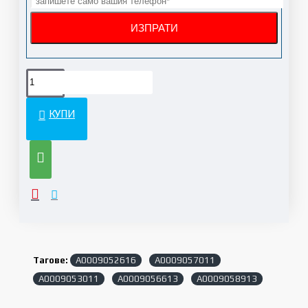
КУПИ
Тагове:
A0009052616
A0009057011
A0009053011
A0009056613
A0009058913