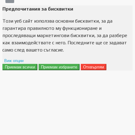
Предпочитания за бисквитки
Този уеб сайт използва основни бисквитки, за да
гарантира правилното му функциониране и
проследяващи маркетингови бисквитки, за да разбере
как взаимодействате с него. Последните ще се задават
само след вашето съгласие.
Виж опции
Приемам всички
Приемам избраните
Отхвърлям
Препочитания за реклами
Данни за потребление
Маркетинг
Анализ
Функционалност
Съхранение на персонализация
Сигурност
Поверителност и лични данни