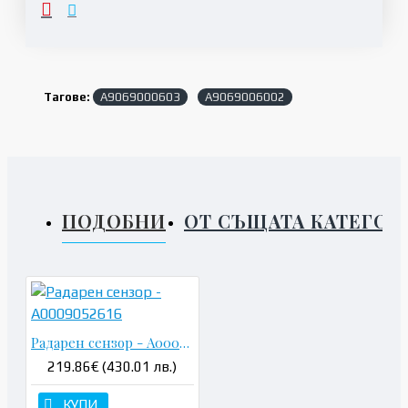
Тагове:
A9069000603
A9069006002
ПОДОБНИ
ОТ СЪЩАТА КАТЕГОР
Радарен сензор - A0009052616
219.86€ (430.01 лв.)
КУПИ