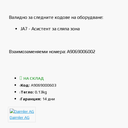
Валидно за следните кодове на оборудване:
JA7 - Асистент за сляпа зона
Взаимозаменяеми номера: A9069006002
НА СКЛАД
Код:
A9069000603
Тегло:
0.13kg
Гаранция:
14 дни
Daimler AG