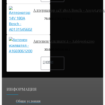
Алтернатор 14V 180A Bosch - A013154560
76.69€ (149.99 лв.)
Антенен усилвател - A1669061200
30.68€ (60.00 лв.)
КУПИ
ИНФОРМАЦИЯ
Общи условия