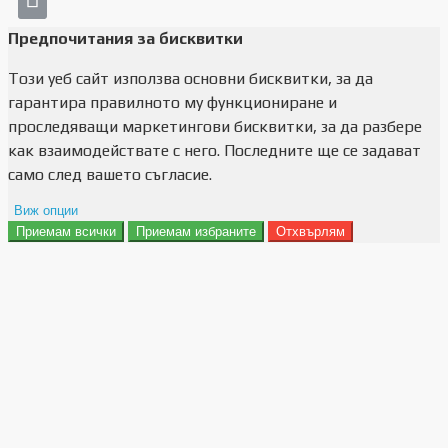
Предпочитания за бисквитки
Този уеб сайт използва основни бисквитки, за да
гарантира правилното му функциониране и
проследяващи маркетингови бисквитки, за да разбере
как взаимодействате с него. Последните ще се задават
само след вашето съгласие.
Виж опции
Приемам всички
Приемам избраните
Отхвърлям
Препочитания за реклами
Данни за потребление
Маркетинг
Анализ
Функционалност
Съхранение на персонализация
Сигурност
Поверителност и лични данни