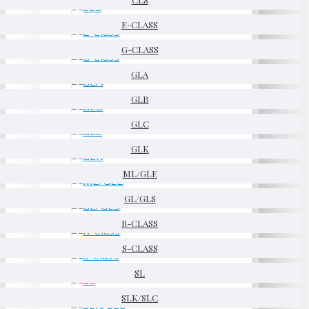
E-CLASS
G-CLASS
GLA
GLB
GLC
GLK
ML/GLE
GL/GLS
R-CLASS
S-CLASS
SL
SLK/SLC