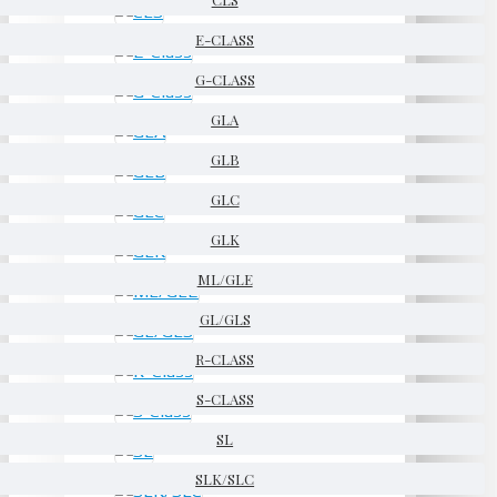
E-CLASS
G-CLASS
GLA
GLB
GLC
GLK
ML/GLE
GL/GLS
R-CLASS
S-CLASS
SL
SLK/SLC