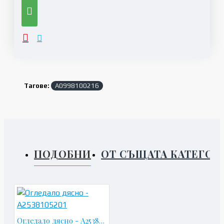
Тагове:
A0998100216
ПОДОБНИ
ОТ СЪЩАТА КАТЕГОР
Огледало дясно - A2538105201