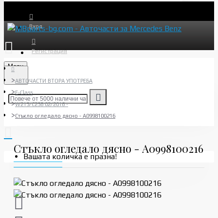
Вход
Регистрация
Menu
АВТОЧАСТИ ВТОРА УПОТРЕБА
E-Class
W213/C238 02/2016 -
Стъкло огледало дясно - A0998100216
Стъкло огледало дясно - A0998100216
Вашата количка е празна!