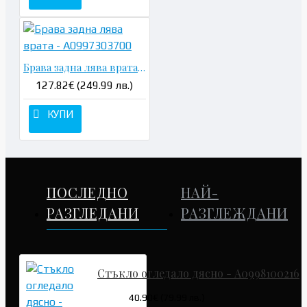
Брава задна лява врата - A0997303700
127.82€ (249.99 лв.)
КУПИ
ПОСЛЕДНО
НАЙ-
РАЗГЛЕДАНИ
РАЗГЛЕЖДАНИ
Стъкло огледало дясно - A0998100216
40.90€ (79.99 лв.)