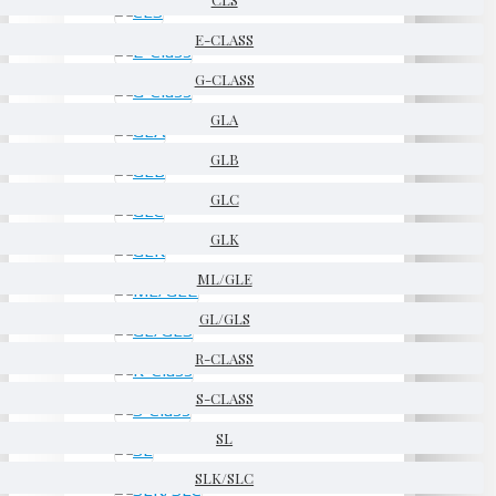
E-CLASS
G-CLASS
GLA
GLB
GLC
GLK
ML/GLE
GL/GLS
R-CLASS
S-CLASS
SL
SLK/SLC