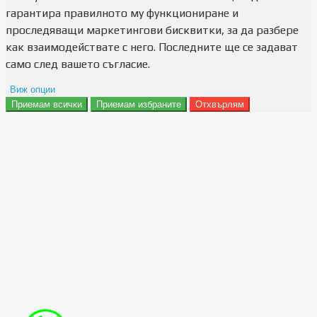
гарантира правилното му функциониране и
проследяващи маркетингови бисквитки, за да разбере
как взаимодействате с него. Последните ще се задават
само след вашето съгласие.
Виж опции
Приемам всички
Приемам избраните
Отхвърлям
Препочитания за реклами
Данни за потребление
Маркетинг
Анализ
Функционалност
Съхранение на персонализация
Сигурност
Поверителност и лични данни