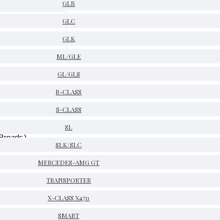
GLB
GLC
GLK
ML/GLE
GL/GLS
R-CLASS
S-CLASS
SL
Broadc.)
SLK/SLC
MERCEDES-AMG GT
TRANSPORTER
X-CLASS X470
SMART