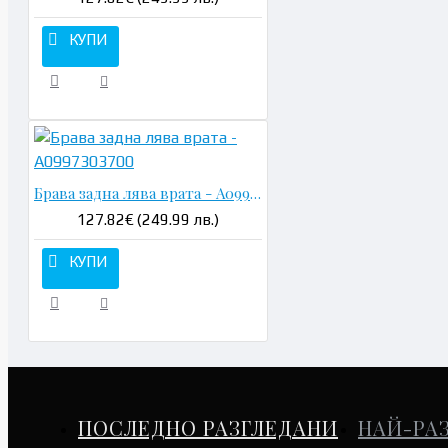
КУПИ
Брава задна лява врата - A0997303700
127.82€ (249.99 лв.)
КУПИ
ПОСЛЕДНО РАЗГЛЕДАНИ
НАЙ-РА