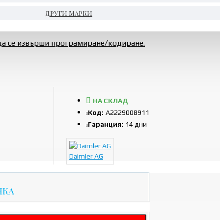
ДРУГИ МАРКИ
да се извърши програмиране/кодиране.
НА СКЛАД
Код:
A2229008911
Гаранция:
14 дни
Daimler AG
ЧКА