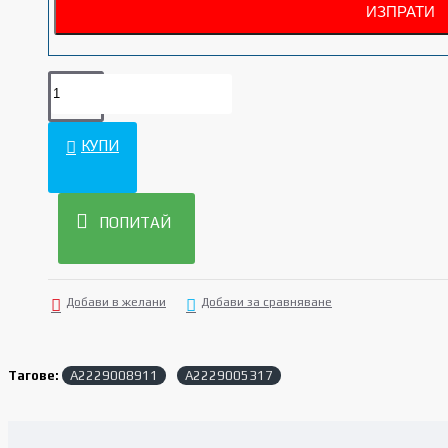
КУПИ
ПОПИТАЙ
Добави в желани
Добави за сравняване
Тагове:
A2229008911
A2229005317