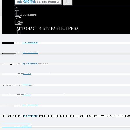
Menu
Информация
Вход
Вход
АВТОЧАСТИ ВТОРА УПОТРЕБА
Регистрация
Регистрация
Menu
Вход за партньори
АВТОЧАСТИ ВТОРА УПОТРЕБА
E-Class
W213/C238 02/2016 -
Радио тунер дигитален - A2229008911
Радио тунер дигитален - A2229