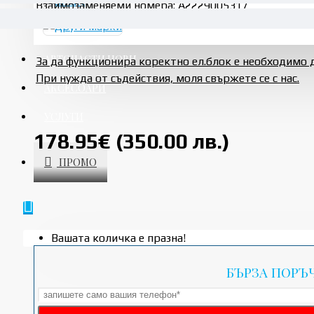
Взаимозаменяеми номера: A2229005317
АВТОЧАСТИ НОВИ
За да функционира коректно ел.блок е необходимо 
При нужда от съдействия, моля свържете се с нас.
АКСЕСОАРИ
УСЛУГИ
178.95€ (350.00 лв.)
ПРОМО
Вашата количка е празна!
БЪРЗА ПОРЪ