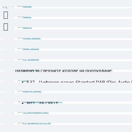
ОПИСАНИЕ
Валидно за следните кодове на оборудване:
537 - Цифрово радио-Standard DAB (Digi. Audio 
805 - AEJ X4/1
806 - AEJ X5/1
807 - AEJ X6/1
808 - AEJ X7/1