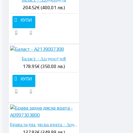
204.52€ (400.01 лв.)
КУПИ
Баласт - A2139007308
178.95€ (350.00 лв.)
КУПИ
Брава задна дясна врата - A0997303800
127.82€ (249.99 лв.)