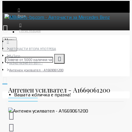
Вход
Регистрация
Menu
АВТОЧАСТИ ВТОРА УПОТРЕБА
B-Class
W242/W246 01/2011 -
Антенен усилвател - A1669061200
Антенен усилвател - A1669061200
Вашата количка е празна!