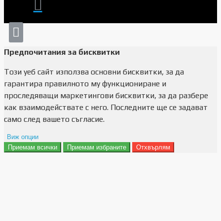
Предпочитания за бисквитки
Този уеб сайт използва основни бисквитки, за да
гарантира правилното му функциониране и
проследяващи маркетингови бисквитки, за да разбере
как взаимодействате с него. Последните ще се задават
само след вашето съгласие.
Виж опции
Приемам всички
Приемам избраните
Отхвърлям
Препочитания за реклами
Данни за потребление
Маркетинг
Анализ
Функционалност
Съхранение на персонализация
Сигурност