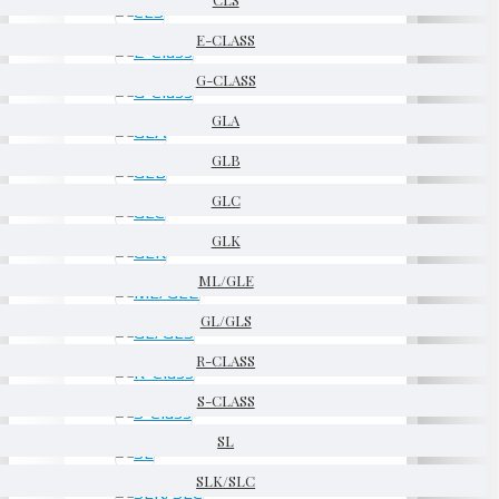
E-CLASS
G-CLASS
GLA
GLB
GLC
GLK
ML/GLE
GL/GLS
R-CLASS
S-CLASS
SL
SLK/SLC