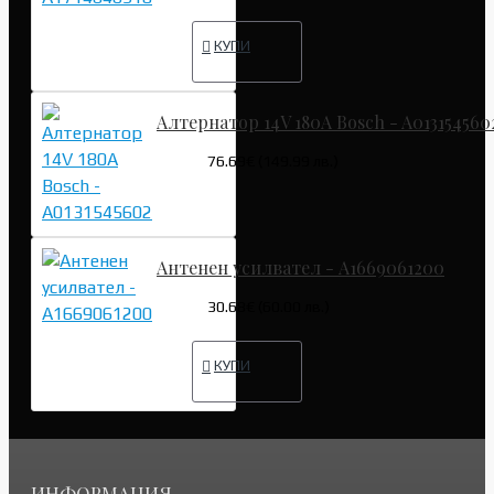
КУПИ
Алтернатор 14V 180A Bosch - A013154560
76.69€ (149.99 лв.)
Антенен усилвател - A1669061200
30.68€ (60.00 лв.)
КУПИ
ИНФОРМАЦИЯ