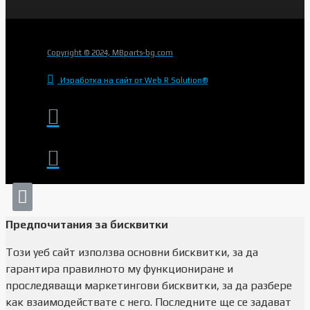
Copyright © 2024, MBparts-bg.com
Изработка на сайт от Web R Solution®
Предпочитания за бисквитки
Този уеб сайт използва основни бисквитки, за да
гарантира правилното му функциониране и
проследяващи маркетингови бисквитки, за да разбере
как взаимодействате с него. Последните ще се задават