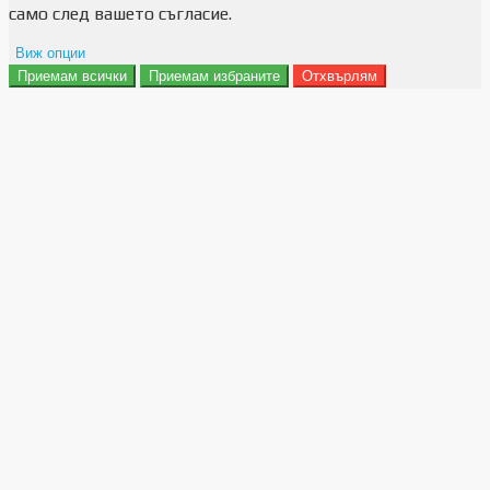
само след вашето съгласие.
Виж опции
Приемам всички
Приемам избраните
Отхвърлям
Препочитания за реклами
Данни за потребление
Маркетинг
Анализ
Функционалност
Съхранение на персонализация
Сигурност
Поверителност и лични данни