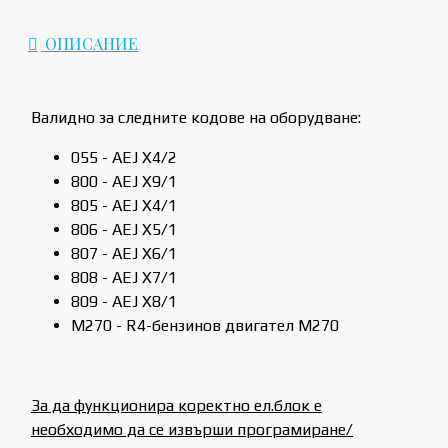
ОПИСАНИЕ
Валидно за следните кодове на оборудване:
055 - AEJ X4/2
800 - AEJ X9/1
805 - AEJ X4/1
806 - AEJ X5/1
807 - AEJ X6/1
808 - AEJ X7/1
809 - AEJ X8/1
M270 - R4-бензинов двигател M270
За да функционира коректно ел.блок е
необходимо да се извърши програмиране/