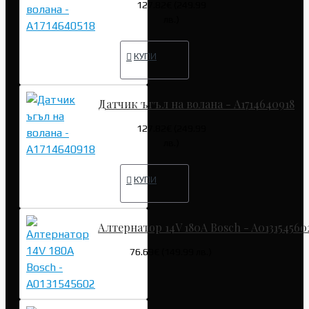
127.82€ (249.99
лв.)
КУПИ
Датчик ъгъл на волана - A1714640918
127.82€ (249.99
лв.)
КУПИ
Алтернатор 14V 180A Bosch - A013154560
76.69€ (149.99 лв.)