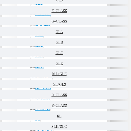
E-CLASS
G-CLASS
GLA
GLB
GLC
GLK
ML/GLE
GL/GLS
R-CLASS
S-CLASS
SL
SLK/SLC