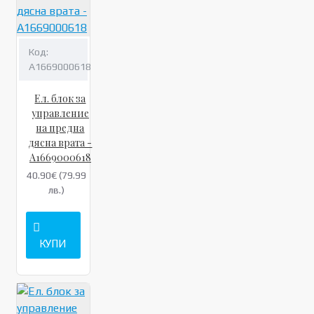
Код:
A1669000618
Ел. блок за
управление
на предна
дясна врата -
A1669000618
40.90€ (79.99
лв.)
КУПИ