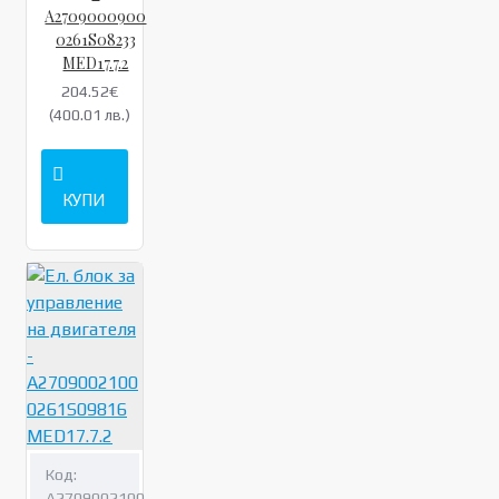
A2709000900
0261S08233
MED17.7.2
204.52€
(400.01 лв.)
КУПИ
Код:
A2709002100