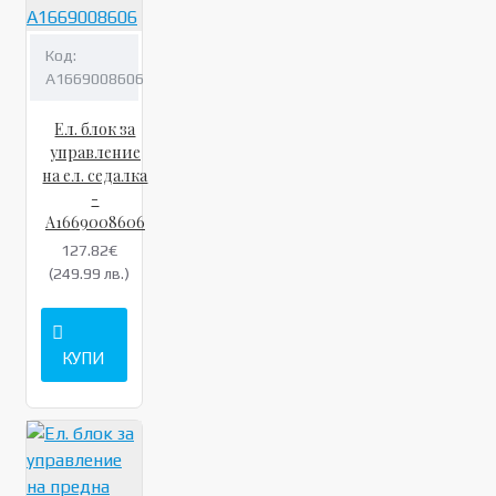
Код:
A1669008606
Ел. блок за
управление
на ел. седалка
-
A1669008606
127.82€
(249.99 лв.)
КУПИ