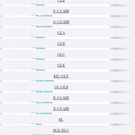
E-CLASS
G-CLASS
GLA
GLB
GLC
GLK
ML/GLE
GL/GLS
R-CLASS
S-CLASS
SL
SLK/SLC