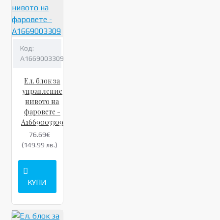
Код:
A1669003309
Ел. блок за
управление
нивото на
фаровете -
A1669003309
76.69€
(149.99 лв.)
КУПИ