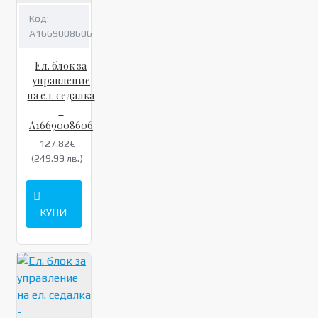
Код:
A1669008606
Ел. блок за
управление
на ел. седалка
-
A1669008606
127.82€
(249.99 лв.)
КУПИ