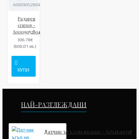
A0009052804
Радарен
сензор -
A0009052804
306.78€
(600.01 лв.)
КУПИ
НАЙ-РАЗГЛЕЖДАНИ
Датчик ъгъл на волана - A1714640518