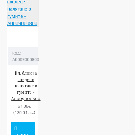
Код:
A0009000800
Ел. блок за
следене
налягане в
гумите -
A0009000800
61.36€
(120.01 лв.)