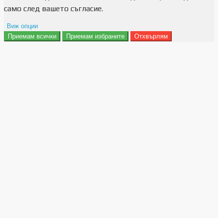
само след вашето съгласие.
Виж опции
Приемам всички
Приемам избраните
Отхвърлям
Препочитания за реклами
Данни за потребление
Маркетинг
Анализ
Функционалност
Съхранение на персонализация
Сигурност
Поверителност и лични данни