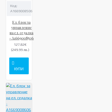
Код:
A1669008506
Ел. блок за
управление
на ел. седалка
- A1669008506
127.82€
(249.99 лв.)
КУПИ