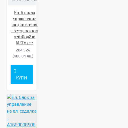
Ел. блок за
управление
на двигателя
- A2709002100
0261S09816
MED17.7.2
204.52€
(400.01 лв.)
КУПИ