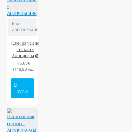
Код:
A0009050438
Камера челно
стъкло -
A0009050438
76.69€
(149.99 лв.)
КУПИ