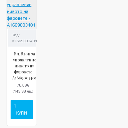
Код:
A1669003401
Ел. блок за
управление
нивото на
фаровете -
A1669003401
76.69€
(149.99 лв.)
КУПИ