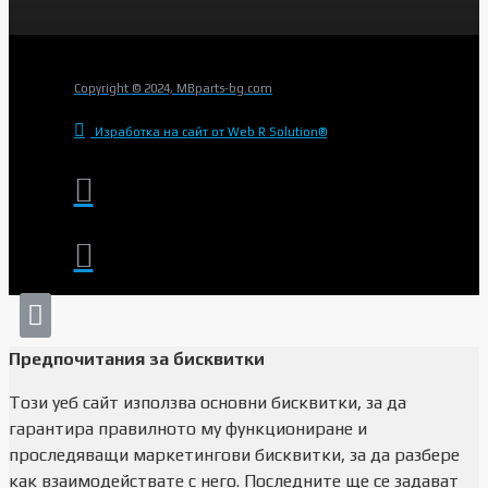
Copyright © 2024, MBparts-bg.com
Изработка на сайт от Web R Solution®
Предпочитания за бисквитки
Този уеб сайт използва основни бисквитки, за да
гарантира правилното му функциониране и
проследяващи маркетингови бисквитки, за да разбере
как взаимодействате с него. Последните ще се задават