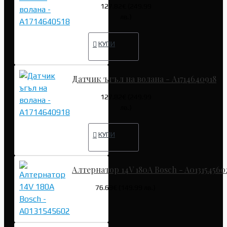
127.82€ (249.99
лв.)
КУПИ
Датчик ъгъл на волана - A1714640918
127.82€ (249.99
лв.)
КУПИ
Алтернатор 14V 180A Bosch - A013154560
76.69€ (149.99 лв.)