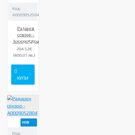
Код:
A0009052504
Радарен
сензор -
A0009052504
204.52€
(400.01 лв.)
КУПИ
НОВ
Код: