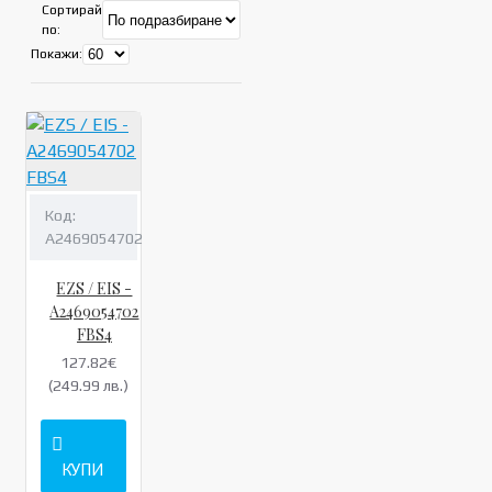
Сортирай
по:
Покажи:
Код:
A2469054702
EZS / EIS -
A2469054702
FBS4
127.82€
(249.99 лв.)
КУПИ