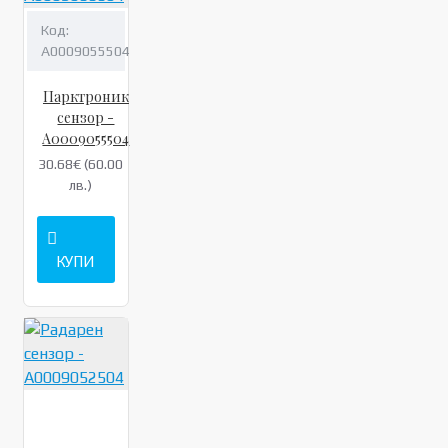
Код:
A0009055504
Парктроник
сензор -
A0009055504
30.68€ (60.00
лв.)
КУПИ