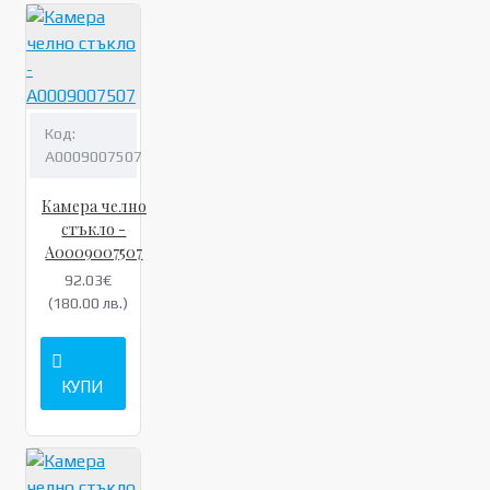
Код:
A0009007507
Камера челно
стъкло -
A0009007507
92.03€
(180.00 лв.)
КУПИ