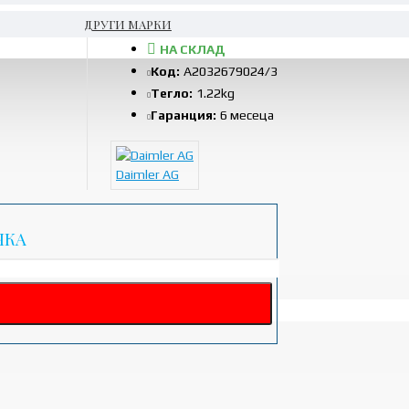
ДРУГИ МАРКИ
НА СКЛАД
Код:
A2032679024/3
Тегло:
1.22kg
Гаранция:
6 месеца
Daimler AG
ЧКА