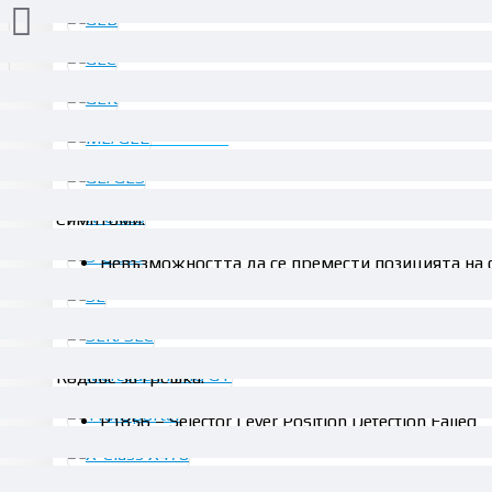
ОПИСАНИЕ
Симптоми:
Невъзможността да се премести позицията на 
Липсваща индикация за актулната предавка н
Кодове за грешка:
P1856 – Selector Lever Position Detection Failed
P240C – CAN Signal Selector Lever Position N15/5 