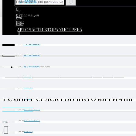
Menu
Информация
Вход
Вход
АВТОЧАСТИ ВТОРА УПОТРЕБА
Регистрация
Регистрация
Menu
Вход за партньори
Ремонт селектор автоматична трансмисия на W203, W209, W211, W219
Ремонт селектор автоматична 