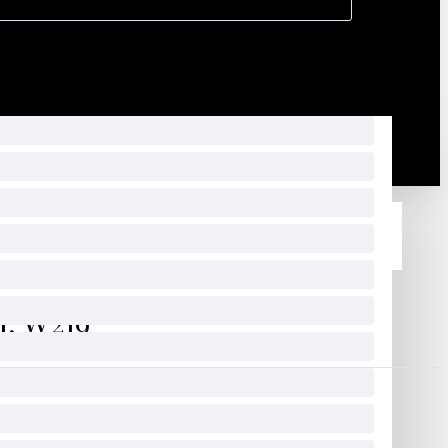
, W219