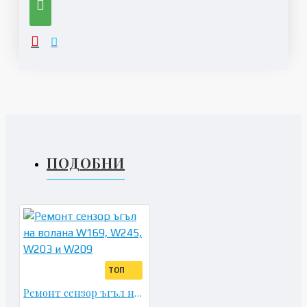
ПОДОБНИ
ТОП
Ремонт сензор ъгъл на волана W169, W245, W203 и W209