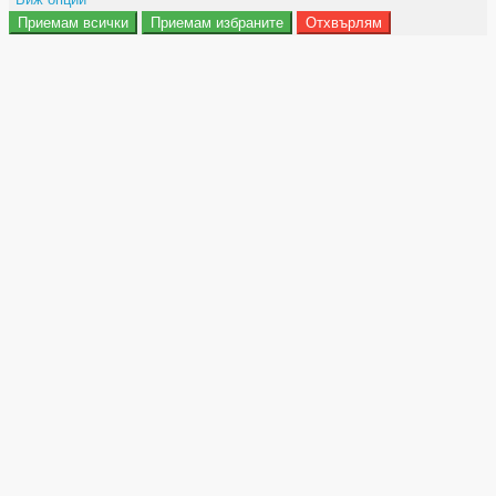
Приемам всички
Приемам избраните
Отхвърлям
Препочитания за реклами
Данни за потребление
Маркетинг
Анализ
Функционалност
Съхранение на персонализация
Сигурност
Поверителност и лични данни