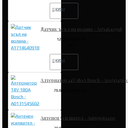
КУПИ
Датчик ъгъл на волана - A1714640918
127.82€ (249.99
лв.)
КУПИ
Алтернатор 14V 180A Bosch - A013154560
76.69€ (149.99 лв.)
Антенен усилвател - A1669061200
30.68€ (60.00 лв.)