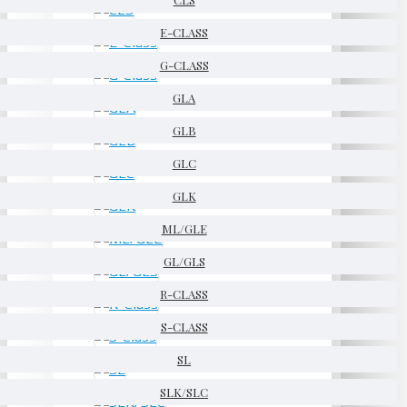
E-CLASS
G-CLASS
GLA
GLB
GLC
GLK
ML/GLE
GL/GLS
R-CLASS
S-CLASS
SL
SLK/SLC