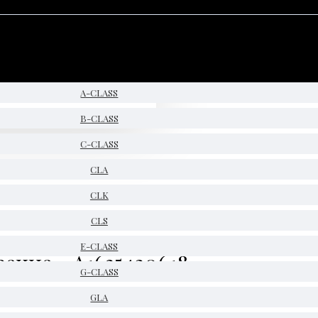
A-CLASS
B-CLASS
C-CLASS
CLA
CLK
CLS
E-CLASS
ение - A1635420618
G-CLASS
GLA