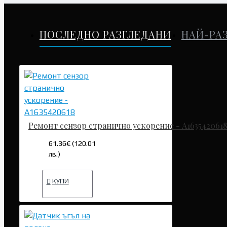
ПОСЛЕДНО РАЗГЛЕДАНИ
НАЙ-РА
Ремонт сензор странично ускорение - A1635420618
61.36€ (120.01
лв.)
КУПИ