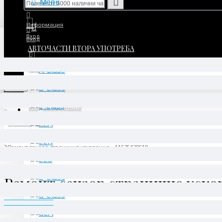
Menu
Информация
Вход
Вход
АВТОЧАСТИ ВТОРА УПОТРЕБА
Регистрация
Регистрация
Menu
Вход за партньори
Производител
Daimler AG
Ремонт сензор странично ускорение - A1635420618
Ремонт сензор странично ускор