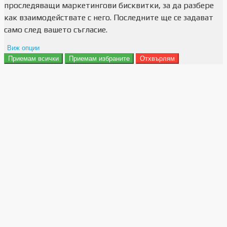
проследяващи маркетингови бисквитки, за да разбере
как взаимодействате с него. Последните ще се задават
само след вашето съгласие.
Виж опции
Приемам всички
Приемам избраните
Отхвърлям
Препочитания за реклами
Данни за потребление
Маркетинг
Анализ
Функционалност
Съхранение на персонализация
Сигурност
Поверителност и лични данни