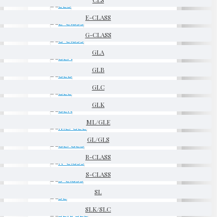
E-CLASS
G-CLASS
GLA
GLB
GLC
GLK
ML/GLE
GL/GLS
R-CLASS
S-CLASS
SL
SLK/SLC