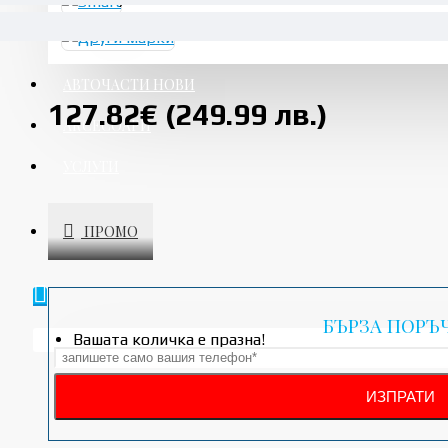
5001 - There is an internal fault in the control unit
АВТОЧАСТИ НОВИ
127.82€ (249.99 лв.)
АКСЕСОАРИ
УСЛУГИ
ПРОМО
БЪРЗА ПОРЪ
Вашата количка е празна!