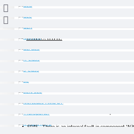
ОПИСАНИЕ
Симптоми:
Индикация на инструменталното табло за неиз
Код за грешка:
5944 - There is an internal fault in component 'N3
unit)
5945 - There is an internal fault in component 'N3
unit)