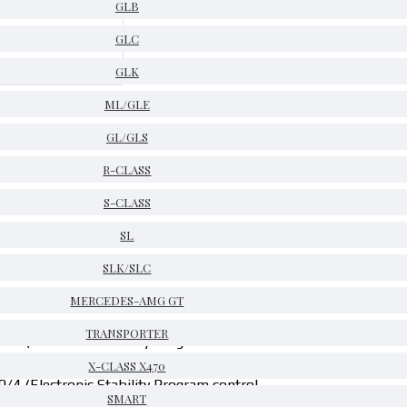
GLB
GLC
GLK
ML/GLE
GL/GLS
R-CLASS
S-CLASS
правност в ESP системата
SL
SLK/SLC
MERCEDES-AMG GT
TRANSPORTER
0/4 (Electronic Stability Program control
X-CLASS X470
0/4 (Electronic Stability Program control
SMART