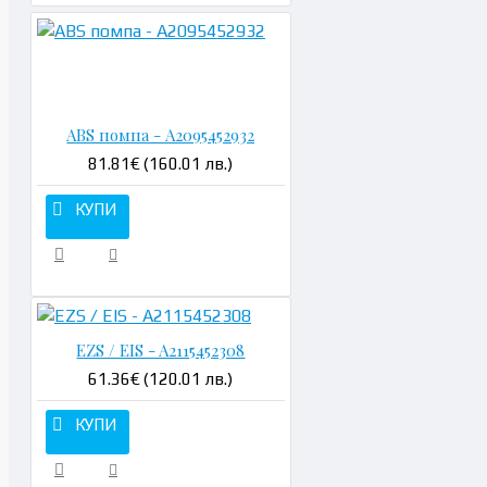
Н
ABS помпа - A2095452932
81.81€ (160.01 лв.)
КУПИ
EZS / EIS - A2115452308
61.36€ (120.01 лв.)
КУПИ