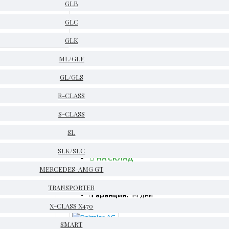
GLB
GLC
GLK
ML/GLE
GL/GLS
R-CLASS
16
S-CLASS
SL
SLK/SLC
НА СКЛАД
MERCEDES-AMG GT
Код:
A2515450016
Тегло:
0.14kg
TRANSPORTER
Гаранция:
14 дни
X-CLASS X470
SMART
Daimler AG