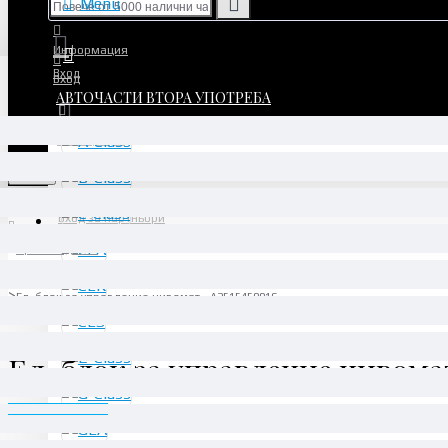
Menu
Информация
Вход
Вход
АВТОЧАСТИ ВТОРА УПОТРЕБА
Регистрация
Регистрация
Menu
Вход за партньори
Производител
Daimler AG
Ел. блок за управление нивомат - A2515450016
Ел. блок за управление нивомат