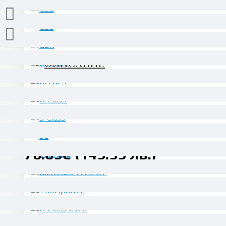
ОПИСАНИЕ
Взаимозаменяеми номера: A2515450216, A25154503
76.69€ (149.99 лв.)