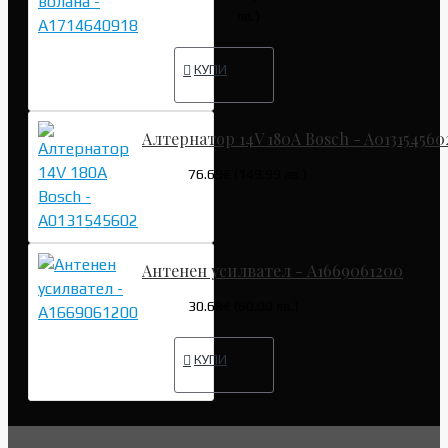
лв.)
КУПИ
Алтернатор 14V 180A Bosch - A013154560
76.69€ (149.99 лв.)
Антенен усилвател - A1669061200
30.68€ (60.00 лв.)
КУПИ