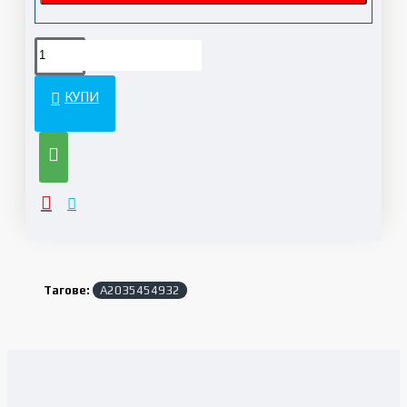
КУПИ
Тагове:
A2035454932