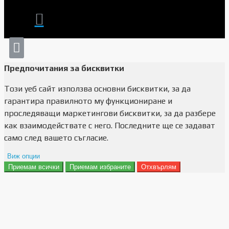
Предпочитания за бисквитки
Този уеб сайт използва основни бисквитки, за да
гарантира правилното му функциониране и
проследяващи маркетингови бисквитки, за да разбере
как взаимодействате с него. Последните ще се задават
само след вашето съгласие.
Виж опции
Приемам всички
Приемам избраните
Отхвърлям
Препочитания за реклами
Данни за потребление
Маркетинг
Анализ
Функционалност
Съхранение на персонализация