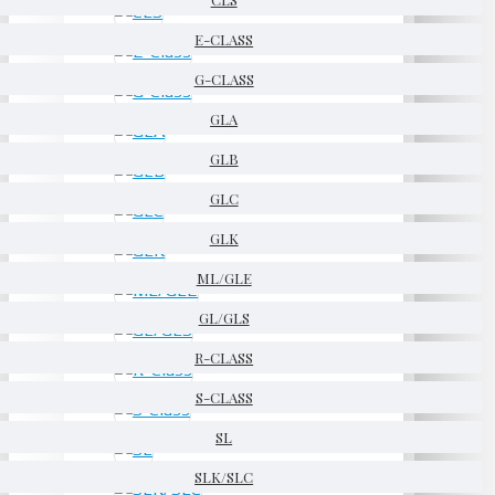
E-CLASS
G-CLASS
GLA
GLB
GLC
GLK
ML/GLE
GL/GLS
R-CLASS
S-CLASS
SL
SLK/SLC