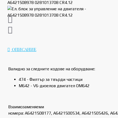
ОПИСАНИЕ
Валидно за следните кодове на оборудване:
474 - Филтър за твърди частици
M642 - V6-дизелов двигател OM642
Взаимозаменяеми
номера: A6421508177, A6421500534, A6421505426, A6