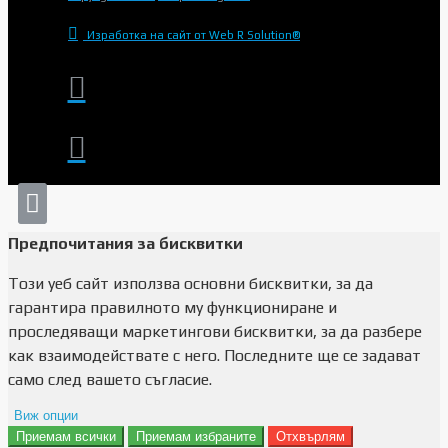
Изработка на сайт от Web R Solution®
Предпочитания за бисквитки
Този уеб сайт използва основни бисквитки, за да
гарантира правилното му функциониране и
проследяващи маркетингови бисквитки, за да разбере
как взаимодействате с него. Последните ще се задават
само след вашето съгласие.
Виж опции
Приемам всички
Приемам избраните
Отхвърлям
Препочитания за реклами