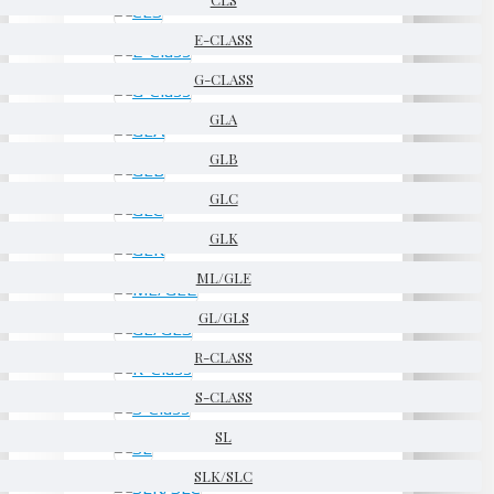
E-CLASS
G-CLASS
GLA
GLB
GLC
GLK
ML/GLE
GL/GLS
R-CLASS
S-CLASS
SL
SLK/SLC