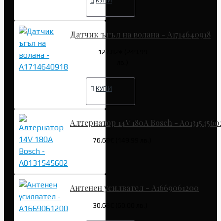
КУПИ
Датчик ъгъл на волана - A1714640918
127.82€ (249.99
лв.)
КУПИ
Алтернатор 14V 180A Bosch - A013154560
76.69€ (149.99 лв.)
Антенен усилвател - A1669061200
30.68€ (60.00 лв.)