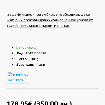
За да функционира ел.блок е необходимо да се
извърши програмиране/кодиране. При нужда от
съдействия, моля свържете се с нас.
НА СКЛАД
Код:
A6421508978
Тегло:
1.10kg
Гаранция:
14 дни
Daimler AG
178.95€ (350.00 лв.)