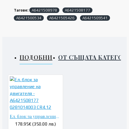
Тагове:
A6421508978
A6421508177
A6421500534
A6421505426
A6421509541
ПОДОБНИ
ОТ СЪЩАТА КАТЕГОР
Ел. блок за управление на двигателя - A6421508177 0281014003 CR4.12
178.95€ (350.00 лв.)