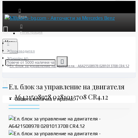
Вход
Регистрация
Menu
Производител
Daimler AG
Ел. блок за управление на двигателя - A6421508978 0281013708 CR4.12
Ел. блок за управление на двигателя
- A6421508978 0281013708 CR4.12
Вашата количка е празна!