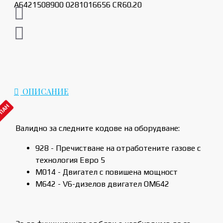
ОПИСАНИЕ
РПАН
Валидно за следните кодове на оборудване:
928 - Пречистване на отработените газове с
технология Евро 5
M014 - Двигател с повишена мощност
M642 - V6-дизелов двигател OM642