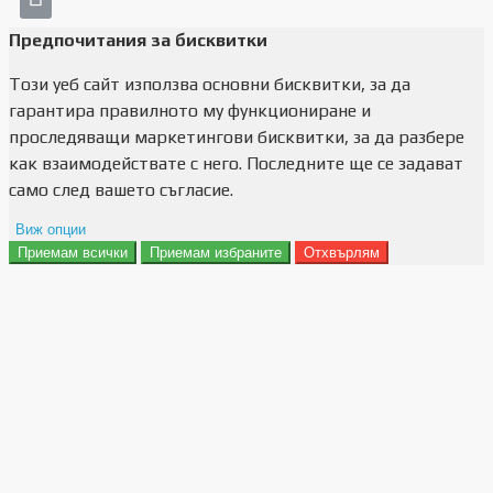
Предпочитания за бисквитки
Този уеб сайт използва основни бисквитки, за да
гарантира правилното му функциониране и
проследяващи маркетингови бисквитки, за да разбере
как взаимодействате с него. Последните ще се задават
само след вашето съгласие.
Виж опции
Приемам всички
Приемам избраните
Отхвърлям
Препочитания за реклами
Данни за потребление
Маркетинг
Анализ
Функционалност
Съхранение на персонализация
Сигурност
Поверителност и лични данни