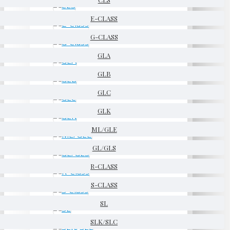
E-CLASS
G-CLASS
GLA
GLB
GLC
GLK
ML/GLE
GL/GLS
R-CLASS
S-CLASS
SL
SLK/SLC