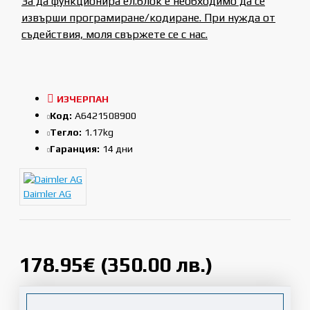
За да функционира ел.блок е необходимо да се
извърши програмиране/кодиране. При нужда от
съдействия, моля свържете се с нас.
ИЗЧЕРПАН
Код:
A6421508900
Тегло:
1.17kg
Гаранция:
14 дни
Daimler AG
178.95€ (350.00 лв.)