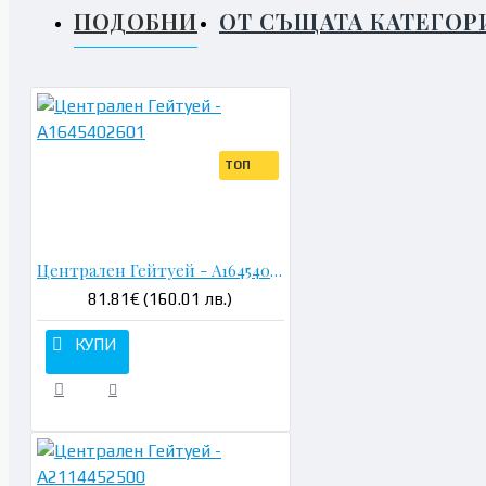
ПОДОБНИ
ОТ СЪЩАТА КАТЕГОР
ТОП
Н
Централен Гейтуей - A1645402601
81.81€ (160.01 лв.)
КУПИ