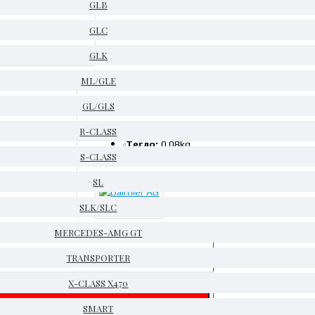
GLB
GLC
GLK
ML/GLE
GL/GLS
НА СКЛАД
Код:
A1645403462
R-CLASS
Тегло:
0.08kg
S-CLASS
Гаранция:
14 дни
SL
SLK/SLC
Daimler AG
MERCEDES-AMG GT
ЧКА
TRANSPORTER
X-CLASS X470
SMART