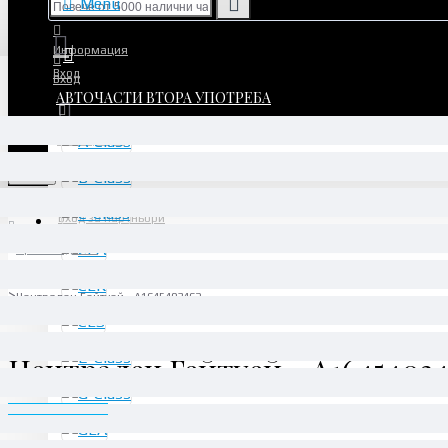
Menu
Информация
Вход
Вход
АВТОЧАСТИ ВТОРА УПОТРЕБА
Регистрация
Регистрация
Menu
Вход за партньори
Производител
Daimler AG
Централен Гейтуей - A1645403462
Централен Гейтуей - A1645403