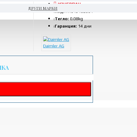
ИЗЧЕРПАН
ДРУГИ МАРКИ
Код:
A1645402601
Тегло:
0.08kg
Гаранция:
14 дни
Daimler AG
ЧКА