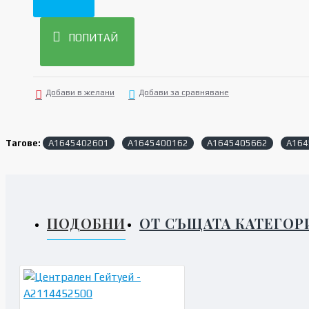
ПОПИТАЙ
Добави в желани
Добави за сравняване
Тагове:
A1645402601
A1645400162
A1645405662
A164
ПОДОБНИ
ОТ СЪЩАТА КАТЕГОР