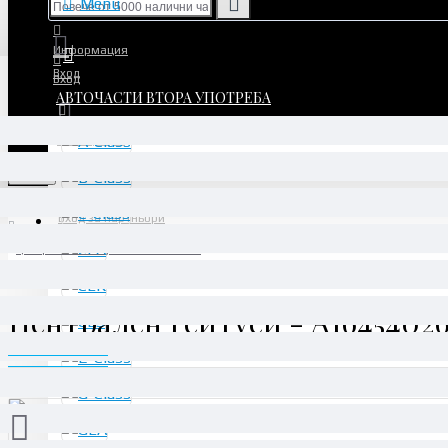
Menu
Информация
Вход
Вход
АВТОЧАСТИ ВТОРА УПОТРЕБА
Регистрация
Регистрация
Menu
Вход за партньори
Централен Гейтуей - A1645402601
Централен Гейтуей - A1645402