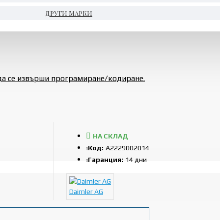
ДРУГИ МАРКИ
да се извърши програмиране/кодиране.
НА СКЛАД
Код:
A2229002014
Гаранция:
14 дни
Daimler AG