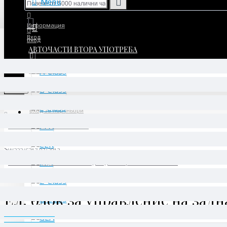
Menu
Информация
Вход
Вход
АВТОЧАСТИ ВТОРА УПОТРЕБА
Регистрация
Регистрация
Menu
Вход за партньори
АВТОЧАСТИ ВТОРА УПОТРЕБА
S-Class
W222/C217 07/2013 -
Ел. блок за управление на задна дясна врата - A2229002014
Ел. блок за управление на задн