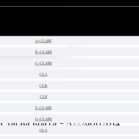
A-CLASS
B-CLASS
C-CLASS
CLA
CLK
CLS
E-CLASS
а дясна врата - A2229002014
G-CLASS
GLA