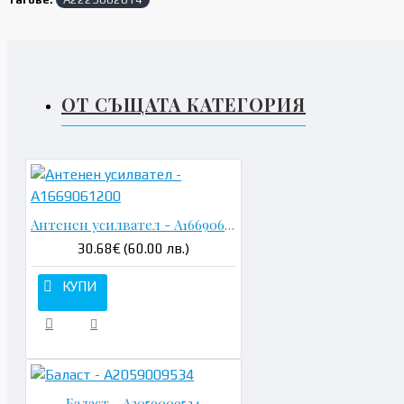
ОТ СЪЩАТА КАТЕГОРИЯ
Антенен усилвател - A1669061200
30.68€ (60.00 лв.)
КУПИ
Баласт - A2059009534