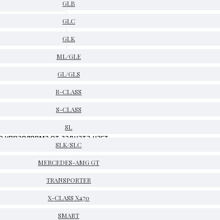
GLB
GLC
GLK
ML/GLE
GL/GLS
R-CLASS
S-CLASS
SL
о управлявма от задната част
SLK/SLC
MERCEDES-AMG GT
TRANSPORTER
ясно
X-CLASS X470
SMART