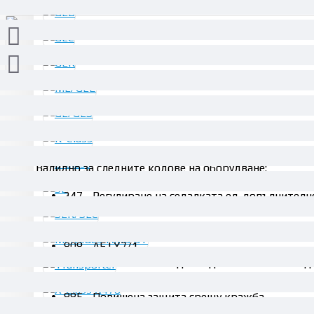
ОПИСАНИЕ
Валидно за следните кодове на оборудване:
247 - Регулиране на седалката ел. допълнителн
806 - AEJ X5/1
807 - AEJ X6/1
808 - AEJ X7/1
872 - Отопление на задна седалка отляво и отд
877 - Амбиентно осветление
885 - Повишена защита срещу кражба
889 - Система KEYLESS-GO