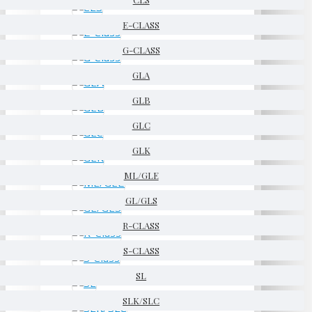
E-CLASS
G-CLASS
GLA
GLB
GLC
GLK
ML/GLE
GL/GLS
R-CLASS
S-CLASS
SL
SLK/SLC