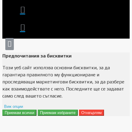
Предпочитания за бисквитки
Този уеб сайт използва основни бисквитки, за да
гарантира правилното му функциониране и
проследяващи маркетингови бисквитки, за да разбере
как взаимодействате с него. Последните ще се задават
само след вашето съгласие.
Виж опции
Приемам всички
Приемам избраните
Отхвърлям
Препочитания за реклами
Данни за потребление
Маркетинг