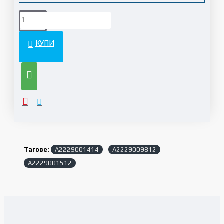
КУПИ
Тагове:
A2229001414
A2229009812
A2229001512