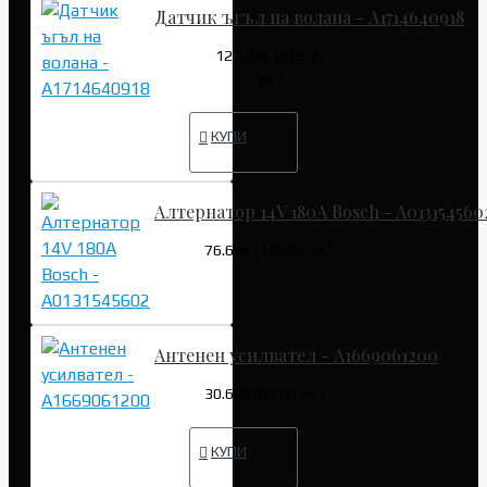
Датчик ъгъл на волана - A1714640918
127.82€ (249.99
лв.)
КУПИ
Алтернатор 14V 180A Bosch - A013154560
76.69€ (149.99 лв.)
Антенен усилвател - A1669061200
30.68€ (60.00 лв.)
КУПИ