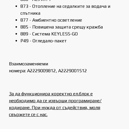
873 - Отопление на седалките за водача и
спътника
877 - Амбиентно осветление
885 - Повишена защита срещу кражба
889 - Система KEYLESS-GO
P49 - Огледало-пакет
Взаимозаменяеми
номера: A2229009812, A2229001512
За да функционира коректно ел.блок е
необходимо да се извърши програмиране/
кодиране. При нужда от съдействия, моля
свържете се с нас.