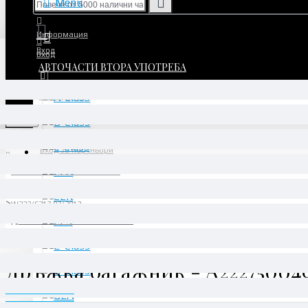
Menu
Информация
Вход
Вход
АВТОЧАСТИ ВТОРА УПОТРЕБА
Регистрация
Регистрация
Menu
Вход за партньори
АВТОЧАСТИ ВТОРА УПОТРЕБА
S-Class
W222/C217 07/2013 -
Дръжка багажник - A2227500493
Дръжка багажник - A22275004