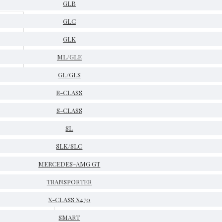
GLB
GLC
GLK
ML/GLE
GL/GLS
R-CLASS
S-CLASS
SL
SLK/SLC
MERCEDES-AMG GT
TRANSPORTER
X-CLASS X470
SMART
НА СКЛАД