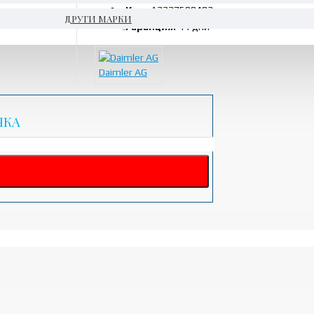
Код:
A2227500493
ДРУГИ МАРКИ
Гаранция:
14 дни
Daimler AG
ЧКА