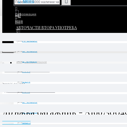
Menu
Информация
Вход
Вход
АВТОЧАСТИ ВТОРА УПОТРЕБА
Регистрация
Регистрация
Menu
Вход за партньори
АВТОЧАСТИ ВТОРА УПОТРЕБА
ML/GLE
W166 11/2011 -
Дръжка багажник - A1667500493
Дръжка багажник - A16675004