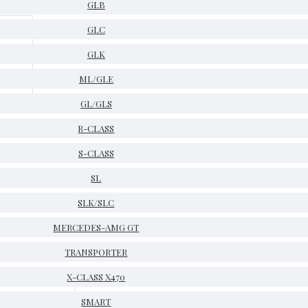
GLB
GLC
GLK
ML/GLE
GL/GLS
R-CLASS
S-CLASS
SL
SLK/SLC
MERCEDES-AMG GT
TRANSPORTER
X-CLASS X470
SMART
НА СКЛАД