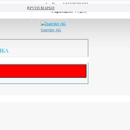
Код:
A1667500493
ДРУГИ МАРКИ
Гаранция:
14 дни
Daimler AG
ЧКА