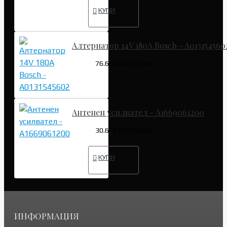
КУПИ
Алтернатор 14V 180A Bosch - A013154560
76.69€ (149.99 лв.)
Антенен усилвател - A1669061200
30.68€ (60.00 лв.)
КУПИ
ИНФОРМАЦИЯ