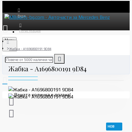
Вход
Регистрация
Menu
Жабка - A1696800191 9D84
Жабка - A1696800191 9D84
Вашата количка е празна!
НОВ