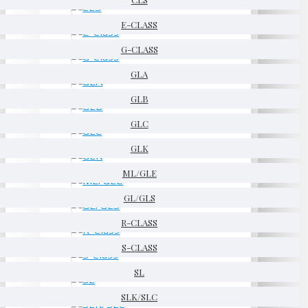
E-CLASS
G-CLASS
GLA
GLB
GLC
GLK
ML/GLE
GL/GLS
R-CLASS
S-CLASS
SL
SLK/SLC