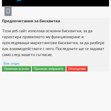
Предпочитания за бисквитки
Този уеб сайт използва основни бисквитки, за да
гарантира правилното му функциониране и
проследяващи маркетингови бисквитки, за да разбере
как взаимодействате с него. Последните ще се задават
само след вашето съгласие.
Виж опции
Приемам всички
Приемам избраните
Отхвърлям
Препочитания за реклами
Данни за потребление
Маркетинг
Анализ
Функционалност
Съхранение на персонализация
Сигурност
Поверителност и лични данни