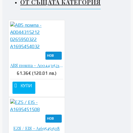
ОТ СЪЩАТА КАТЕГОРИЯ
НОВ
ABS помпа - A0044315212 0265950322 A1695454032
61.36€ (120.01 лв.)
КУПИ
НОВ
EZS / EIS - A1695451508