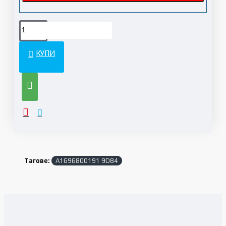
КУПИ
Тагове:
A1696800191 9D84