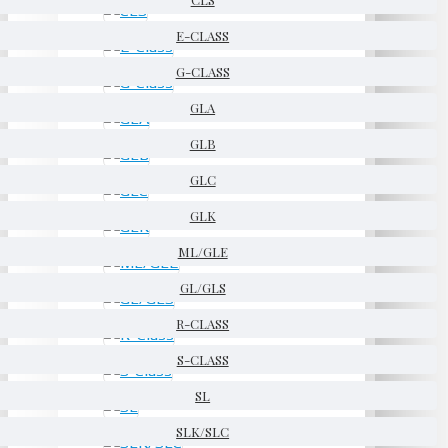
E-CLASS
G-CLASS
GLA
GLB
GLC
GLK
ML/GLE
GL/GLS
R-CLASS
S-CLASS
SL
SLK/SLC