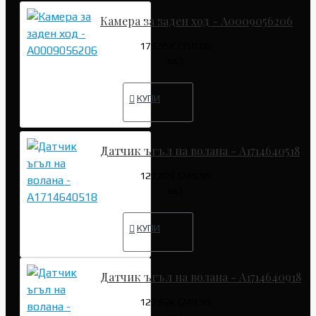
Камера за заден ход - A0009056206
178.95€ (350.00
лв.)
КУПИ
Датчик ъгъл на волана - A1714640518
127.82€ (249.99
лв.)
КУПИ
Датчик ъгъл на волана - A1714640918
127.82€ (249.99