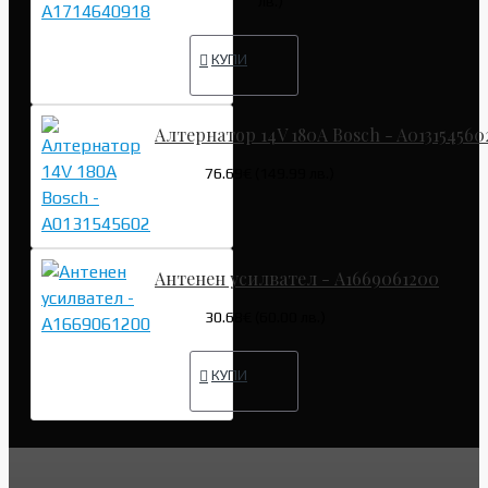
лв.)
КУПИ
Алтернатор 14V 180A Bosch - A013154560
76.69€ (149.99 лв.)
Антенен усилвател - A1669061200
30.68€ (60.00 лв.)
КУПИ