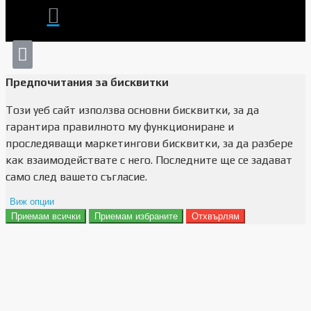
Предпочитания за бисквитки
Този уеб сайт използва основни бисквитки, за да
гарантира правилното му функциониране и
проследяващи маркетингови бисквитки, за да разбере
как взаимодействате с него. Последните ще се задават
само след вашето съгласие.
Виж опции
Приемам всички
Приемам избраните
Отхвърлям
Препочитания за реклами
Данни за потребление
Маркетинг
Анализ
Функционалност
Съхранение на персонализация