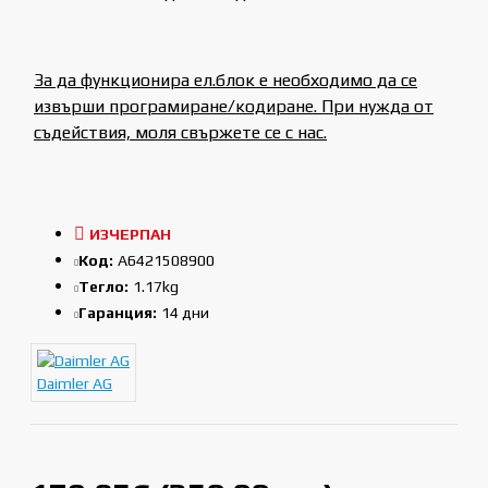
За да функционира ел.блок е необходимо да се
извърши програмиране/кодиране. При нужда от
съдействия, моля свържете се с нас.
ИЗЧЕРПАН
Код:
A6421508900
Тегло:
1.17kg
Гаранция:
14 дни
Daimler AG