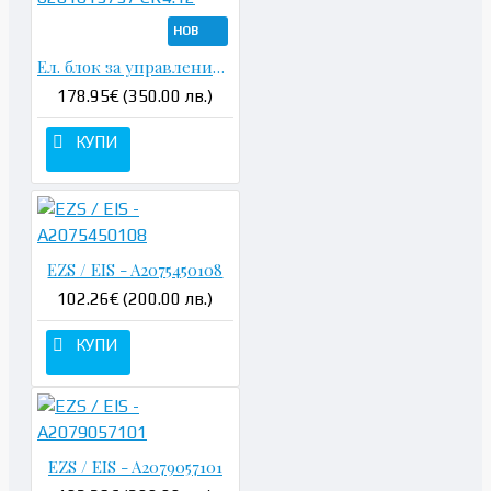
НОВ
Ел. блок за управление на двигателя - A6421509478 0281013757 CR4.12
178.95€ (350.00 лв.)
КУПИ
EZS / EIS - A2075450108
102.26€ (200.00 лв.)
КУПИ
EZS / EIS - A2079057101