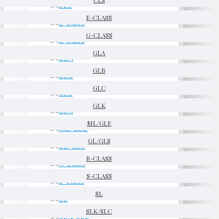
E-CLASS
G-CLASS
GLA
GLB
GLC
GLK
ML/GLE
GL/GLS
R-CLASS
S-CLASS
SL
SLK/SLC