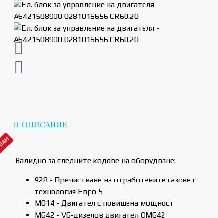
ОПИСАНИЕ
РПАН
Валидно за следните кодове на оборудване:
928 - Пречистване на отработените газове с
технология Евро 5
M014 - Двигател с повишена мощност
M642 - V6-дизелов двигател OM642