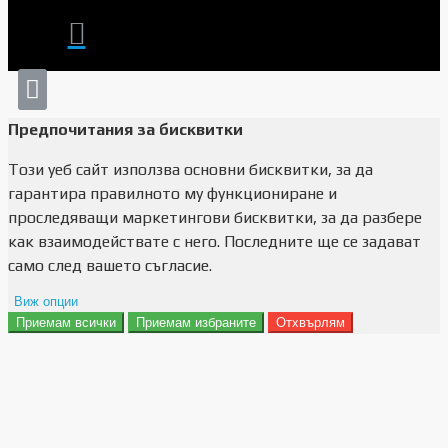
Предпочитания за бисквитки
Този уеб сайт използва основни бисквитки, за да
гарантира правилното му функциониране и
проследяващи маркетингови бисквитки, за да разбере
как взаимодействате с него. Последните ще се задават
само след вашето съгласие.
Виж опции
Приемам всички
Приемам избраните
Отхвърлям
Препочитания за реклами
Данни за потребление
Маркетинг
Анализ
Функционалност
Съхранение на персонализация