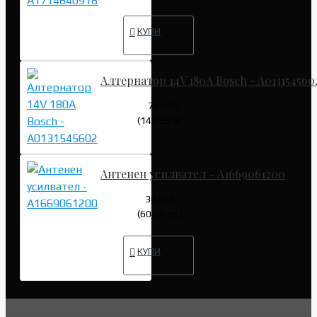
КУПИ
Алтернатор 14V 180A Bosch - A013154560
76.69€
(149.99 лв.)
Антенен усилвател - A1669061200
30.68€
(60.00 лв.)
КУПИ