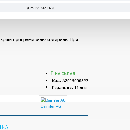
ДРУГИ МАРКИ
звърши програмиране/кодиране. При
НА СКЛАД
Код:
A2059006822
Гаранция:
14 дни
Daimler AG
ЧКА