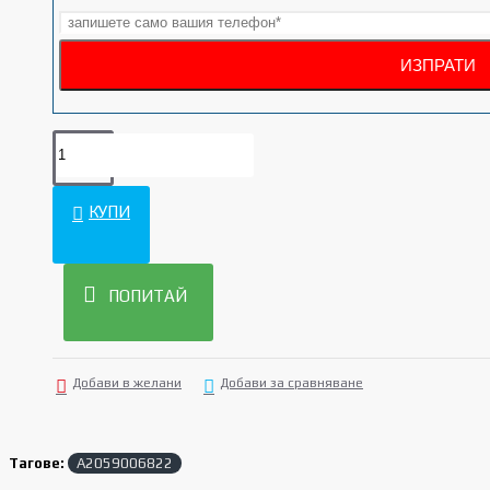
КУПИ
ПОПИТАЙ
Добави в желани
Добави за сравняване
Тагове:
A2059006822