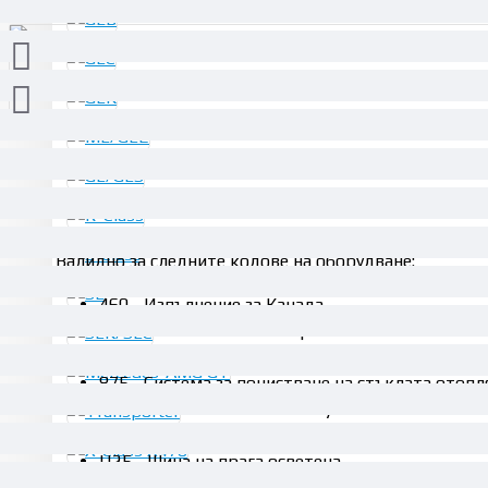
ОПИСАНИЕ
Валидно за следните кодове на оборудване:
460 - Изпълнение за Канада
494 - Изпълнение за САЩ
600 - Фарове - система за почистване
875 - Система за почистване на стъклата отопл
876 - Пакет осветление за купето
877 - Амбиентно осветление
U25 - Шина на прага осветена