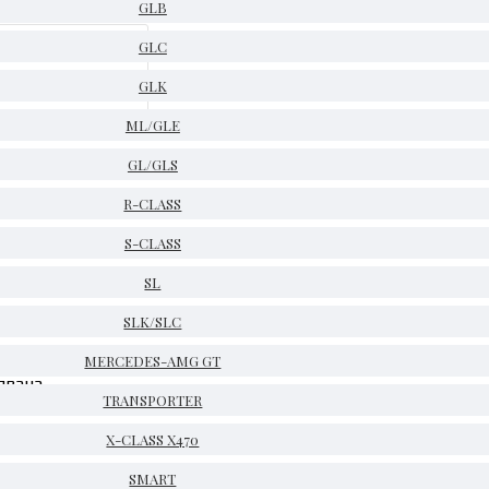
GLB
GLC
GLK
ML/GLE
GL/GLS
R-CLASS
S-CLASS
SL
SLK/SLC
MERCEDES-AMG GT
явана
TRANSPORTER
X-CLASS X470
SMART