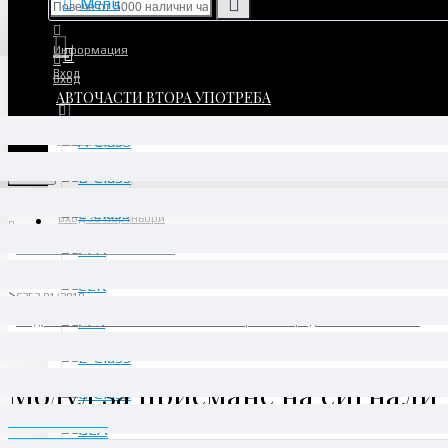
Menu
Информация
Вход
Вход
АВТОЧАСТИ ВТОРА УПОТРЕБА
Регистрация
Регистрация
Menu
Вход за партньори
АВТОЧАСТИ ВТОРА УПОТРЕБА
GLC
C253 01/2018 -
Модул за приемане на сигнали и активиране отпред SAM - A2059006822
Модул за приемане на сигнали