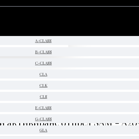
A-CLASS
B-CLASS
C-CLASS
CLA
CLK
CLS
E-CLASS
 и активиране отпред SAM - A20
G-CLASS
GLA