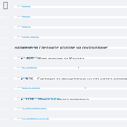
ОПИСАНИЕ
Валидно за следните кодове на оборудване:
460 - Изпълнение за Канада
494 - Изпълнение за САЩ
600 - Фарове - система за почистване
875 - Система за почистване на стъклата отопл
876 - Пакет осветление за купето
877 - Амбиентно осветление
U25 - Шина на прага осветена
Взаимозаменяеми номера: A2059006330