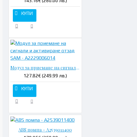
143.16€ (280.00 лв.)
КУПИ
Модул за приемане на сигнали и активиране отзад SAM - A2229006014
127.82€ (249.99 лв.)
КУПИ
ABS помпа - A2539011400