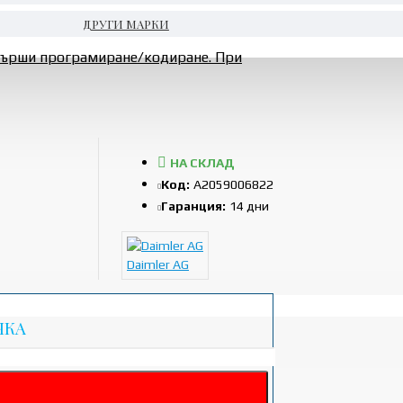
ДРУГИ МАРКИ
звърши програмиране/кодиране. При
НА СКЛАД
Код:
A2059006822
Гаранция:
14 дни
Daimler AG
ЧКА