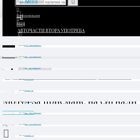
Menu
Информация
Вход
Вход
АВТОЧАСТИ ВТОРА УПОТРЕБА
Регистрация
Регистрация
Menu
Вход за партньори
Модул за приемане на сигнали и активиране отпред SAM - A2059006822
Модул за приемане на сигнали