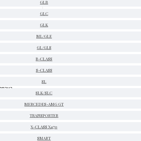
GLB
GLC
GLK
ML/GLE
GL/GLS
R-CLASS
S-CLASS
SL
явана
SLK/SLC
MERCEDES-AMG GT
TRANSPORTER
X-CLASS X470
SMART