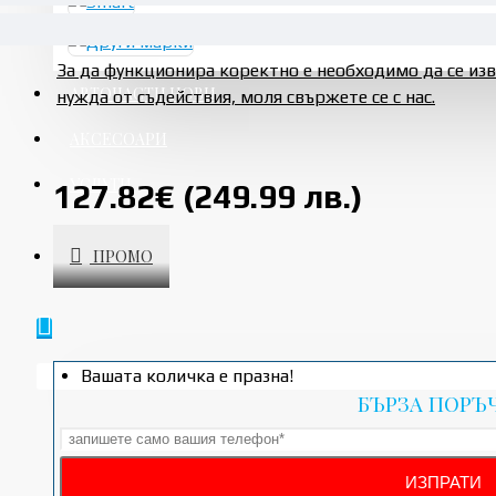
За да функционира коректно е необходимо да се и
АВТОЧАСТИ НОВИ
нужда от съдействия, моля свържете се с нас.
АКСЕСОАРИ
УСЛУГИ
127.82€ (249.99 лв.)
ПРОМО
Вашата количка е празна!
БЪРЗА ПОРЪ