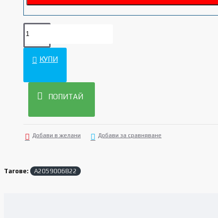
КУПИ
ПОПИТАЙ
Добави в желани
Добави за сравняване
Тагове:
A2059006822