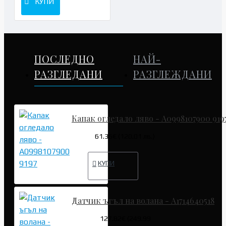
КУПИ
ПОСЛЕДНО
НАЙ-
РАЗГЛЕДАНИ
РАЗГЛЕЖДАНИ
Капак огледало ляво - A0998107900 919
61.36€ (120.01 лв.)
КУПИ
Датчик ъгъл на волана - A1714640518
127.82€ (249.99