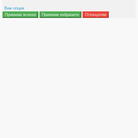
Виж опции
Приемам всички
Приемам избраните
Отхвърлям
Препочитания за реклами
Данни за потребление
Маркетинг
Анализ
Функционалност
Съхранение на персонализация
Сигурност
Поверителност и лични данни