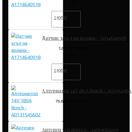
лв.)
КУПИ
Датчик ъгъл на волана - A1714640918
127.82€ (249.99
лв.)
КУПИ
Алтернатор 14V 180A Bosch - A013154560
76.69€ (149.99 лв.)
Антенен усилвател - A1669061200