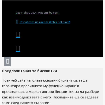
Copyright © 2024, MBparts-bg.com
Изработка на сайт от Web R Solution®
Предпочитания за бисквитки
Този уеб сайт използва основни бисквитки, за да
гарантира правилното му функциониране и
проследяващи маркетингови бисквитки, за да разбере
как взаимодействате с него. Последните ще се задават
само след вашето съгласие.