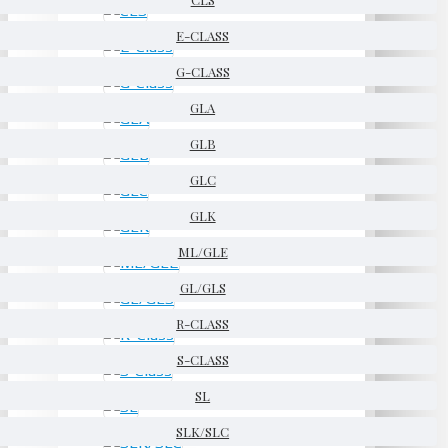
E-CLASS
G-CLASS
GLA
GLB
GLC
GLK
ML/GLE
GL/GLS
R-CLASS
S-CLASS
SL
SLK/SLC