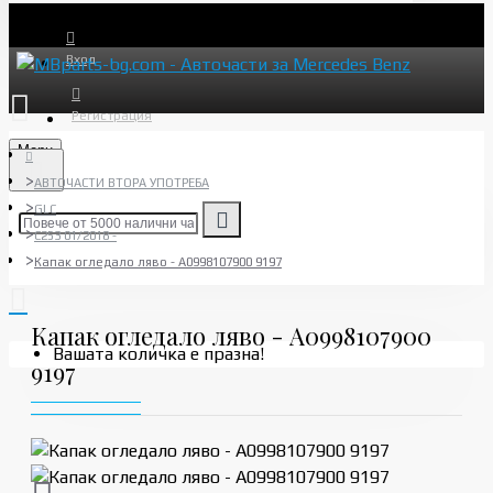
Вход
Регистрация
Menu
АВТОЧАСТИ ВТОРА УПОТРЕБА
GLC
C253 01/2018 -
Капак огледало ляво - A0998107900 9197
Капак огледало ляво - A0998107900
Вашата количка е празна!
9197