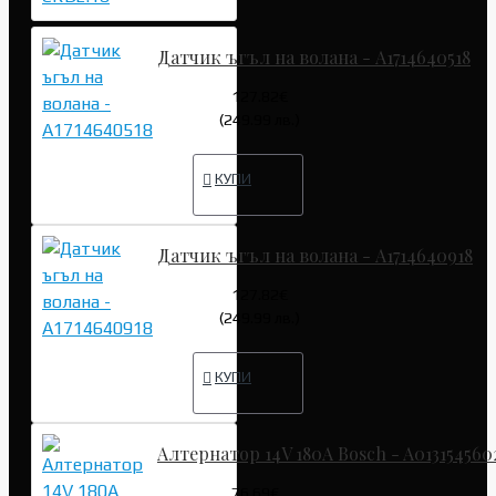
Датчик ъгъл на волана - A1714640518
127.82€
(249.99 лв.)
КУПИ
Датчик ъгъл на волана - A1714640918
127.82€
(249.99 лв.)
КУПИ
Алтернатор 14V 180A Bosch - A013154560
76.69€