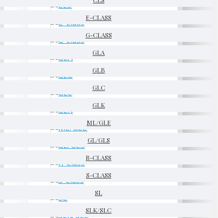
E-CLASS
G-CLASS
GLA
GLB
GLC
GLK
ML/GLE
GL/GLS
R-CLASS
S-CLASS
SL
SLK/SLC