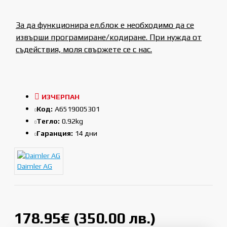
За да функционира ел.блок е необходимо да се
извърши програмиране/кодиране. При нужда от
съдействия, моля свържете се с нас.
ИЗЧЕРПАН
Код:
A6519005301
Тегло:
0.92kg
Гаранция:
14 дни
Daimler AG
178.95€ (350.00 лв.)