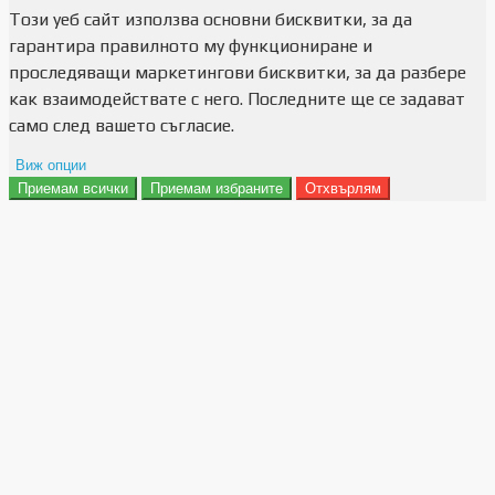
Този уеб сайт използва основни бисквитки, за да
гарантира правилното му функциониране и
проследяващи маркетингови бисквитки, за да разбере
как взаимодействате с него. Последните ще се задават
само след вашето съгласие.
Виж опции
Приемам всички
Приемам избраните
Отхвърлям
Препочитания за реклами
Данни за потребление
Маркетинг
Анализ
Функционалност
Съхранение на персонализация
Сигурност
Поверителност и лични данни