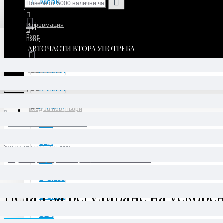
Menu
Информация
Вход
Вход
АВТОЧАСТИ ВТОРА УПОТРЕБА
Регистрация
Регистрация
Menu
Вход за партньори
АВТОЧАСТИ ВТОРА УПОТРЕБА
E-Class
W211 01/2002 - 12/2009
Педал за регулиране на ускорението - A2113000504
Педал за регулиране на ускоре