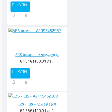
КУПИ
Н
ABS помпа - A2095452932
81.81€ (160.01 лв.)
КУПИ
EZS / EIS - A2115452308
61.36€ (120.01 лв.)