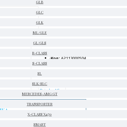
GLB
GLC
GLK
ML/GLE
GL/GLS
НА СКЛАД
R-CLASS
Код:
A2113000504
S-CLASS
Тегло:
0.58kg
Гаранция:
14 дни
SL
SLK/SLC
Daimler AG
MERCEDES-AMG GT
TRANSPORTER
ЧКА
X-CLASS X470
SMART