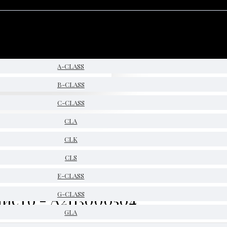
A-CLASS
B-CLASS
C-CLASS
CLA
CLK
CLS
E-CLASS
нието - A2113000504
G-CLASS
GLA