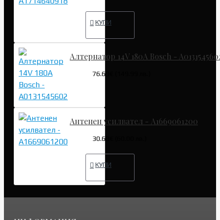
КУПИ
Алтернатор 14V 180A Bosch - A013154560
76.69€ (149.99 лв.)
Антенен усилвател - A1669061200
30.68€ (60.00 лв.)
КУПИ