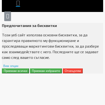
Предпочитания за бисквитки
Този уеб сайт използва основни бисквитки, за да
гарантира правилното му функциониране и
проследяващи маркетингови бисквитки, за да разбере
как взаимодействате с него. Последните ще се задават
само след вашето съгласие.
Виж опции
Приемам всички
Приемам избраните
Отхвърлям
Препочитания за реклами
Данни за потребление
Маркетинг
Анализ
Функционалност
Съхранение на персонализация
Сигурност