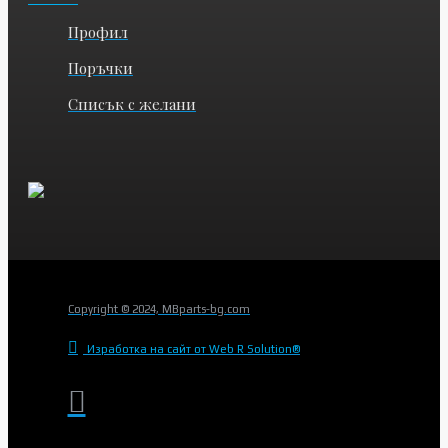
Профил
Поръчки
Списък с желани
Copyright © 2024, MBparts-bg.com
Изработка на сайт от Web R Solution®