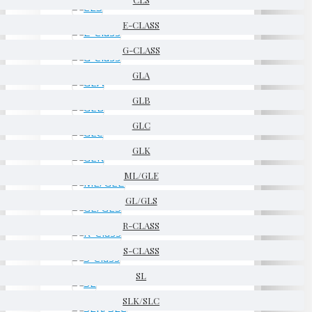
E-CLASS
G-CLASS
GLA
GLB
GLC
GLK
ML/GLE
GL/GLS
R-CLASS
S-CLASS
SL
SLK/SLC