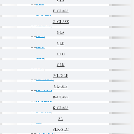
E-CLASS
G-CLASS
GLA
GLB
GLC
GLK
ML/GLE
GL/GLS
R-CLASS
S-CLASS
SL
SLK/SLC