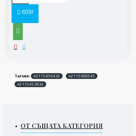
КУПИ
Тагове:
A2115456432
A2115406545
A2115453832
ОТ СЪЩАТА КАТЕГОРИЯ