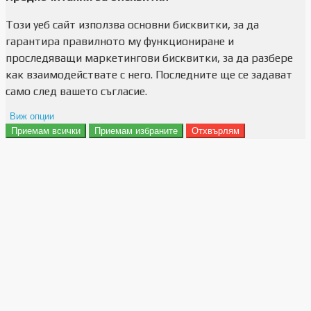
Този уеб сайт използва основни бисквитки, за да
гарантира правилното му функциониране и
проследяващи маркетингови бисквитки, за да разбере
как взаимодействате с него. Последните ще се задават
само след вашето съгласие.
Виж опции
Приемам всички
Приемам избраните
Отхвърлям
Препочитания за реклами
Данни за потребление
Маркетинг
Анализ
Функционалност
Съхранение на персонализация
Сигурност
Поверителност и лични данни