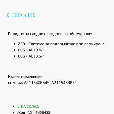
ОПИСАНИЕ
Валидно за следните кодове на оборудване:
220 - Система за подпомагане при паркиране
805 - AEJ X4/1
806 - AEJ X5/1
Взаимозаменяеми
номера: A2115406545, A2115453832
НА СКЛАД
Код:
A2115456432