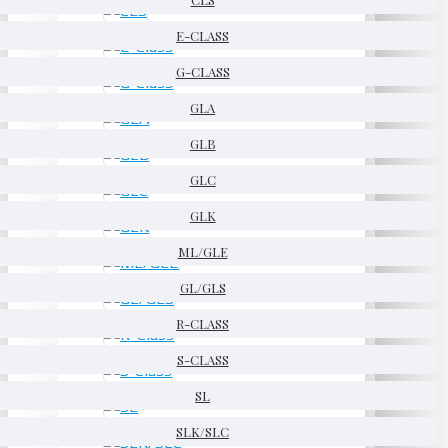
E-CLASS
G-CLASS
GLA
GLB
GLC
GLK
ML/GLE
GL/GLS
R-CLASS
S-CLASS
SL
SLK/SLC