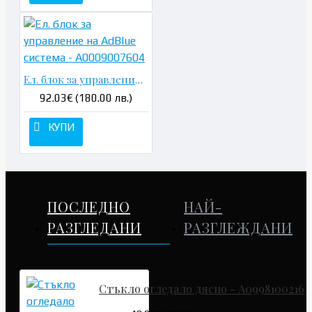
Ел. блок за управление на AdBlue система - A0009007604
92.03€ (180.00 лв.)
КУПИ
ПОСЛЕДНО
НАЙ-
РАЗГЛЕДАНИ
РАЗГЛЕЖДАНИ
Стъкло огледало дясно - A0998100216