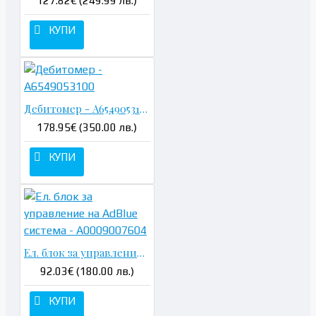
127.82€ (249.99 лв.)
КУПИ
Дебитомер - A6549053100
178.95€ (350.00 лв.)
КУПИ
Ел. блок за управление на AdBlue система - A0009007604
92.03€ (180.00 лв.)
КУПИ