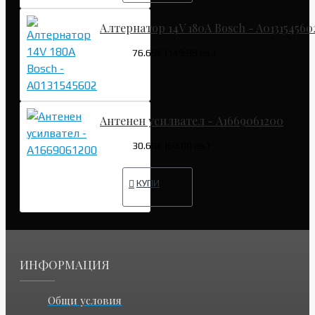
Алтернатор 14V 180A Bosch - A013154560
76.69€ (149.99 лв.)
Антенен усилвател - A1669061200
30.68€ (60.00 лв.)
КУПИ
ИНФОРМАЦИЯ
Общи условия