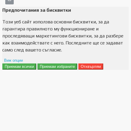
Предпочитания за бисквитки
Този уеб сайт използва основни бисквитки, за да
гарантира правилното му функциониране и
проследяващи маркетингови бисквитки, за да разбере
как взаимодействате с него. Последните ще се задават
само след вашето съгласие.
Виж опции
Приемам всички
Приемам избраните
Отхвърлям
Препочитания за реклами
Данни за потребление
Маркетинг
Анализ
Функционалност
Съхранение на персонализация
Сигурност
Поверителност и лични данни