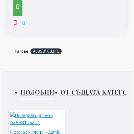
Тагове:
A0998100216
ПОДОБНИ
ОТ СЪЩАТА КАТЕГОР
Огледало дясно - A2538105201